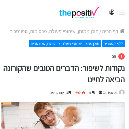
תפריט
התחבר
דף הבית
/
תוכן ממומן, שיתופי פעולה, פרסומות, ספונסרים
ללא קטגוריה
תוכן ממומן, שיתופי פעולה, פרסומות, ספונסרים
חם
נקודות לשיפור: הדברים הטובים שהקורונה
הביאה לחיינו
Send
Gal Haziza
0
690
3 דקות קריאה
an
email