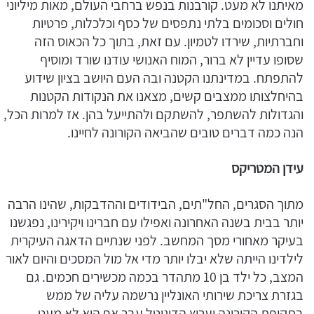
מאיתנו לא מעט. קורבנות בנפש ברחבי העולם, מאות מיליוני
חולים וסכומים בלתי נתפסים של כסף וכלכלות, פרטיות
וחברתיות, שירדו לטמיון. עם זאת, בתוך כל הכאוס הזה
שסופו עדיין לא ברור, המוח האנושי עודנו שורד ומוסיף
להתפתח. במדינתנו הקטנה ובה העם היושב בציון שידוע
בהיחלצותו ממצבים קשים, מצאנו את הנקודות הקטנות
והגדולות להשתפר, להשתקם ולהתייעל בהן. אז למרות הכל,
הנה כמה דברים טובים שהביאה הקורונה לחיינו.
עידן המטריקס
מתוך הסגרים, החל"תים, הבידודים וההדבקות, שהינו הרבה
יותר בבית בשנה האחרונה ואפילו עם חברינו ויקירינו, נפגשנו
בעיקר מאחורי מסך המחשב. לפני שנתיים הדאגה העיקרית
לילדינו הייתה שלא יבלו יותר מדי אל מול המסכים והיום לאור
המצב, כל ילד בן 10 מתהדר בכמה מכשירים חכמים. גם
בגזרת צריכת שירותי האונליין נרשמה עליה של ממש
בתקופת הקורונה וערוץ הדיגיטל עבר אף הוא לא מעט