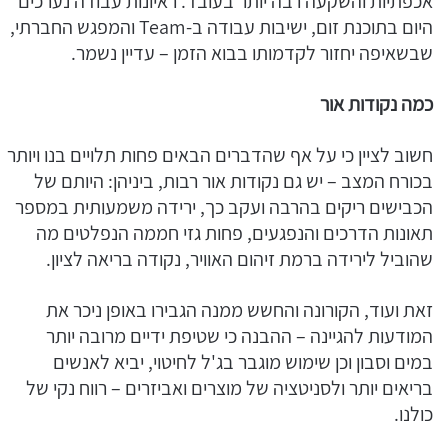
אכפתיות והשקעה רבה יותר בעובד. ראיונות עבודה נערכים
היום בתוכנת זום, ישיבות עבודה ב-Team והמפגש החברתי,
שבשאיפה יחזור לקדמותו בבוא הזמן – עדיין נשמר.
כמה נקודות אור
חשוב לציין כי על אף שהדברים הבאים פחות תלויים בנו ויותר
בכורח המצב – יש גם נקודות אור רבות, ביניהן: היותם של
הכבישים ריקים בהרבה ועקב כך, ירידה משמעותית במספר
תאונות הדרכים והנפגעים, פחות גזי חממה הנפלטים מה
שהוביל לירידה ברמת זיהום האוויר, נקודה בריאה לציון.
זאת ועוד, הקורונה והחשש ממנה הגבירו באופן ניכר את
המודעות להגיינה – ההבנה כי שטיפת ידיים מרובה יותר
במים וסבון וכן שימוש מוגבר בג'ל לחיטוי, יביא לאנשים
בריאים יותר ולסניטציה של מוצרים ואביזרים – רווח נקי של
כולנו.