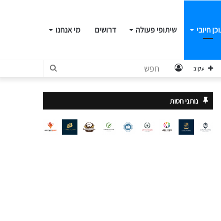
כן חיובי
שיתופי פעולה
דרושים
מי אנחנו
התחבר
חפש
עקוב
נותני חסות