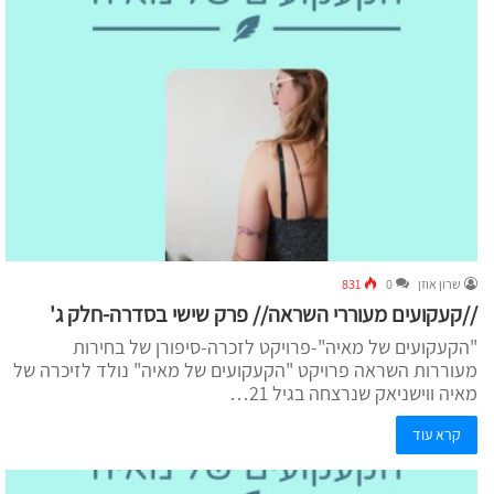
שרון אוזן
0
831
//קעקועים מעוררי השראה// פרק שישי בסדרה-חלק ג'
"הקעקועים של מאיה"-פרויקט לזכרה-סיפורן של בחירות
מעוררות השראה פרויקט "הקעקועים של מאיה" נולד לזיכרה של
מאיה ווישניאק שנרצחה בגיל 21…
קרא עוד