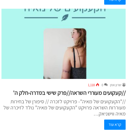
שרון אוזן
0
1,118
//קעקועים מעוררי השראה//פרק שישי בסדרה-חלק ה'
//"הקעקועים של מאיה"- פרויקט לזכרה // סיפורן של בחירות
מעוררות השראה פרויקט "הקעקועים של מאיה" נולד לזיכרה של
מאיה ווישניאק…
קרא עוד