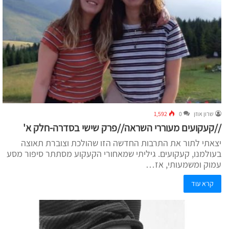
שרון אוזן
0
1,592
//קעקועים מעוררי השראה//פרק שישי בסדרה-חלק א'
יצאתי לתור את התרבות החדשה הזו שהולכת וצוברת תאוצה
בעולמנו, קעקועים. גיליתי שמאחורי הקעקוע מסתתר סיפור מסע
עמוק ומשמעותי, אז…
קרא עוד