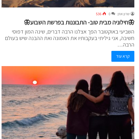
שרון אוזן
0
536
🦋חילוניה מבית טוב- התבוננות בפרשת השבוע🦋
השביעי באוקטובר הפך אצלנו הרבה דברים, שינה המון דפוסי
חשיבה, אני גיליתי בעקבותיו את האמונה ואת ההבנה שיש בעולם
הרבה…
קרא עוד