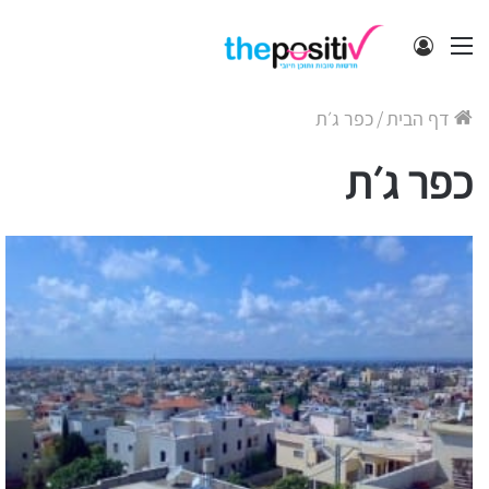
תפריט
התחבר
דף הבית
/
כפר ג׳ת
כפר ג׳ת