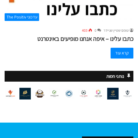
עדכוני The Positiv
טומס שטיין שניידר
0
403
כתבו עלינו – איפה אנחנו מופיעים באינטרנט
קרא עוד
נותני חסות