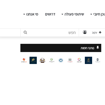
כן חיובי
שיתופי פעולה
דרושים
מי אנחנו
התחבר
חפש
עקוב
נותני חסות