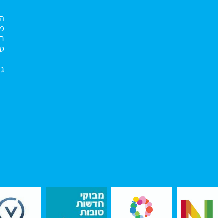
הא
מנ
רב
טו
גל