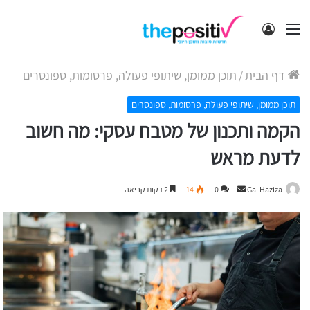
תפריט
התחבר
דף הבית
/
תוכן ממומן, שיתופי פעולה, פרסומות, ספונסרים
תוכן ממומן, שיתופי פעולה, פרסומות, ספונסרים
הקמה ותכנון של מטבח עסקי: מה חשוב
לדעת מראש
Send
Gal Haziza
0
14
2 דקות קריאה
an
email