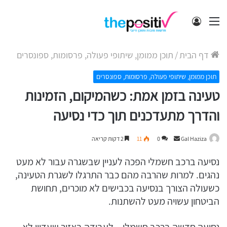
תפריט
התחבר
דף הבית
/
תוכן ממומן, שיתופי פעולה, פרסומות, ספונסרים
תוכן ממומן, שיתופי פעולה, פרסומות, ספונסרים
טעינה בזמן אמת: כשהמיקום, הזמינות
והדרך מתעדכנים תוך כדי נסיעה
Send
Gal Haziza
0
11
2 דקות קריאה
an
נסיעה ברכב חשמלי הפכה לעניין שבשגרה עבור לא מעט
email
נהגים. למרות שהרבה מהם כבר התרגלו לשגרת הטעינה,
כשעולה הצורך בנסיעה בכבישים לא מוכרים, תחושת
הביטחון עשויה מעט להשתנות.