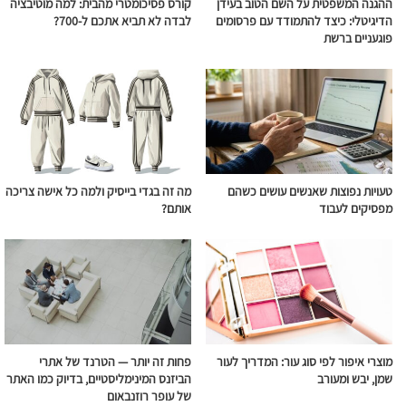
ההגנה המשפטית על השם הטוב בעידן
קורס פסיכומטרי מהבית: למה מוטיבציה
הדיגיטלי: כיצד להתמודד עם פרסומים
לבדה לא תביא אתכם ל-700?
פוגעניים ברשת
טעויות נפוצות שאנשים עושים כשהם
מה זה בגדי בייסיק ולמה כל אישה צריכה
מפסיקים לעבוד
אותם?
מוצרי איפור לפי סוג עור: המדריך לעור
פחות זה יותר — הטרנד של אתרי
שמן, יבש ומעורב
הביזנס המינימליסטיים, בדיוק כמו האתר
של עופר רוזנבאום