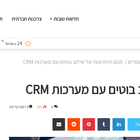
חדשות טובות
צרכנות חברתית
תו
℃
"לא רואות ממטר": עשר נשים שמאבדות את הראייה בוחרות לגרום לכולנו לראות אחרת
24
Tel Aviv
נסרים
/
מהם היתרונות של שילוב בוטים עם מערכות CRM
וטים עם מערכות CRM
0
121
4 דקות קריאה
LinkedIn
Tumblr
Pinterest
Reddit
שיתוף דרך המייל
Tw