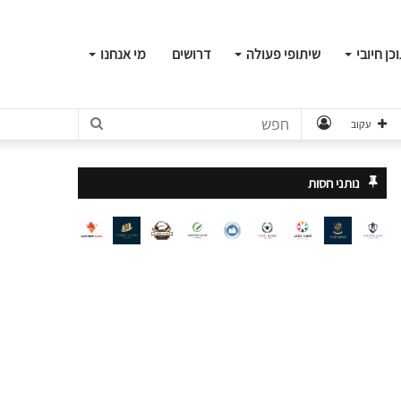
כן חיובי
שיתופי פעולה
דרושים
מי אנחנו
התחבר
חפש
עקוב
נותני חסות