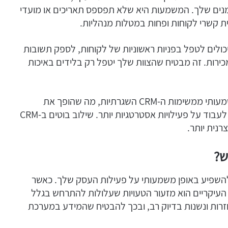
זמנים שלך. המשמעות היא שלא תפספס תאריכים או מועדי
 קשרי לקוחות ופחות במטלות מנהליות.
ולים לטפל בפניות ראשוניות של לקוחות, לספק תשובות
המכירות. זה מבטיח שהצוות שלך יטפל רק בלידים באיכות
באופן כללי, בוטים יכולים לקחת על עצמם חלק משמעותי ממשימות ה-CRM השגרתיות, מה שהופך את
המערכת שלך ליעילה יותר ומשחרר את הצוות שלך לעבוד על פעילויות אסטרטגיות יותר. שילוב בוטים ב-CRM
רנית יותר.
ש?
 במערכת ה-CRM שלך יכולה להשפיע באופן משמעותי על פעילות העסק שלך. כאשר
לך, אחד היתרונות העיקריים הוא מזעור הטעויות שעלולות להתרחש בגלל
וזרות ונשנות בדיוק רב, ובכך להבטיח שהמידע במערכת