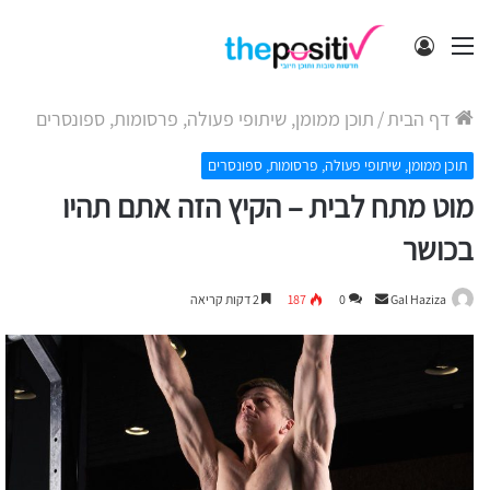
תפריט
התחבר
דף הבית
/
תוכן ממומן, שיתופי פעולה, פרסומות, ספונסרים
תוכן ממומן, שיתופי פעולה, פרסומות, ספונסרים
מוט מתח לבית – הקיץ הזה אתם תהיו
בכושר
Send
Gal Haziza
0
187
2 דקות קריאה
an
email