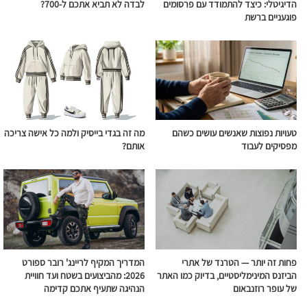
הדיגיטלי: כיצד להתמודד עם פרסומים
לבדה לא תביא אתכם ל-700?
פוגעניים ברשת
טעויות נפוצות שאנשים עושים כשהם
מה זה בגדי בייסיק ולמה כל אישה צריכה
מפסיקים לעבוד
אותם?
פחות זה יותר — הטרנד של אתרי
המדריך המקיף לריינג' רובר ספורט
הביזנס המינימליסטיים, בדיוק כמו האתר
2026: מהביצועים בשטח ועד חוויית
של עופר רוזנבאום
הנהיגה שתעיף אתכם קדימה