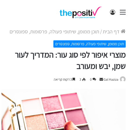
תפריט
התחבר
דף הבית
/
תוכן ממומן, שיתופי פעולה, פרסומות, ספונסרים
תוכן ממומן, שיתופי פעולה, פרסומות, ספונסרים
מוצרי איפור לפי סוג עור: המדריך לעור
שמן, יבש ומעורב
Send
Gal Haziza
0
3
3 דקות קריאה
an
email