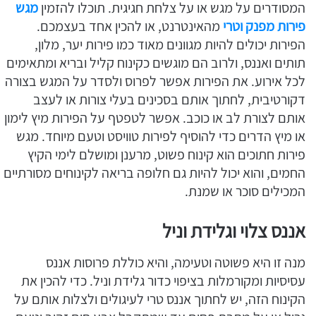
המסודרים על מגש או על צלחת חגיגית. תוכלו להזמין
מגש
פירות מפנק וטרי
מהאינטרנט, או להכין אחד בעצמכם.
הפירות יכולים להיות מגוונים מאוד כמו פירות יער, מלון,
תותים ואננס, ולרוב הם מוגשים כקינוח קליל ובריא ומתאימים
לכל אירוע. את הפירות אפשר לפרוס ולסדר על המגש בצורה
דקורטיבית, לחתוך אותם בסכינים בעלי צורות או לעצב
אותם לצורת לב או כוכב. אפשר לטפטף על הפירות מיץ לימון
או מיץ הדרים כדי להוסיף לפירות טוויסט וטעם מיוחד. מגש
פירות חתוכים הוא קינוח פשוט, מרענן ומושלם לימי הקיץ
החמים, והוא יכול להיות גם חלופה בריאה לקינוחים מסורתיים
המכילים סוכר או שמנת.
אננס צלוי וגלידת וניל
מנה זו היא פשוטה וטעימה, והיא כוללת פרוסות אננס
עסיסיות ומקורמלות בציפוי כדור גלידת וניל. כדי להכין את
הקינוח הזה, יש לחתוך אננס טרי לעיגולים ולצלות אותם על