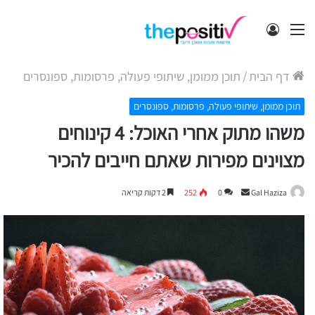
תפריט
התחבר
דף הבית
/
תוכן ממומן, שיתופי פעולה, פרסומות, ספונסרים
תוכן ממומן, שיתופי פעולה, פרסומות, ספונסרים
משהו מתוק אחרי האוכל: 4 קינוחים
מצוינים מפירות שאתם חייבים להכיר
Send
Gal Haziza
0
252
2 דקות קריאה
an
email