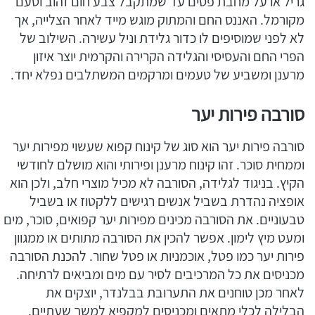
גריל או על מחבת פסים עד שמתקבל צבע חום זהוב וטעם
מקורמל. האננס החם והמתוק מוגש מייד לאחר הצלייה, אך
לא לפני שמוסיפים לו כדור גלידת וניל עשירה. השילוב של
הפרי החם והעסיסי והגלידה הקרירה והקרמית יוצר איזון
מרענן ומשביע של טעמים ומרקמים המשתלבים נפלא יחד.
סורבה פירות יער
סורבה פירות יער הוא סוג של קינוח קפוא שעשוי מפירות יער
וממחית סוכר. זהו קינוח מרענן ופירותי והוא מושלם לחודשי
הקיץ. בניגוד לגלידה, הסורבה לא מכיל מוצרי חלב, ולכן הוא
אופציה נהדרת בשביל אנשים רגישים ללקטוז או בשביל
טבעוניים. את הסורבה מכינים מפירות יער קפואים, סוכר, מים
ומעט מיץ לימון. אפשר להכין את הסורבה מתותים או ממגוון
פירות יער כמו פטל, אוכמניות או פטל שחור. להכנת הסורבה
מכניסים את כל המרכיבים לסיר עם מים ומביאים לרתיחה.
לאחר מכן טוחנים את התערובת בבלנדר, יוצקים את
הבלילה לכלי מתאים ומכניסים למקפיא למשך שעתיים.