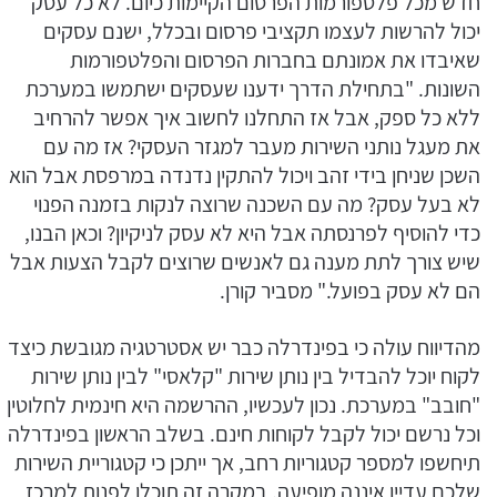
חדש מכל פלטפורמות הפרסום הקיימות כיום. לא כל עסק
יכול להרשות לעצמו תקציבי פרסום ובכלל, ישנם עסקים
שאיבדו את אמונתם בחברות הפרסום והפלטפורמות
השונות. "בתחילת הדרך ידענו שעסקים ישתמשו במערכת
ללא כל ספק, אבל אז התחלנו לחשוב איך אפשר להרחיב
את מעגל נותני השירות מעבר למגזר העסקי? אז מה עם
השכן שניחן בידי זהב ויכול להתקין נדנדה במרפסת אבל הוא
לא בעל עסק? מה עם השכנה שרוצה לנקות בזמנה הפנוי
כדי להוסיף לפרנסתה אבל היא לא עסק לניקיון? וכאן הבנו,
שיש צורך לתת מענה גם לאנשים שרוצים לקבל הצעות אבל
הם לא עסק בפועל." מסביר קורן.
מהדיווח עולה כי בפינדרלה כבר יש אסטרטגיה מגובשת כיצד
לקוח יוכל להבדיל בין נותן שירות "קלאסי" לבין נותן שירות
"חובב" במערכת. נכון לעכשיו, ההרשמה היא חינמית לחלוטין
וכל נרשם יכול לקבל לקוחות חינם. בשלב הראשון בפינדרלה
תיחשפו למספר קטגוריות רחב, אך ייתכן כי קטגוריית השירות
שלכם עדיין איננה מופיעה. במקרה זה תוכלו לפנות למרכז