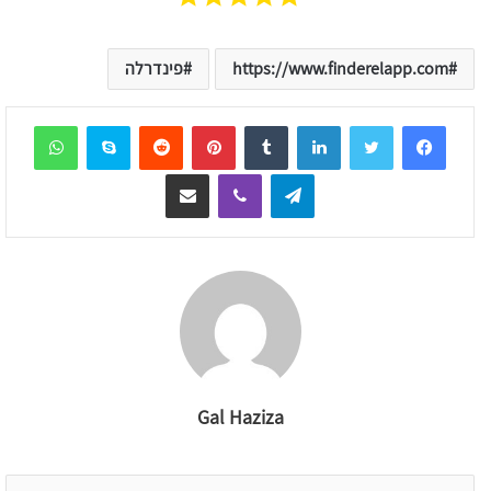
https://www.finderelapp.com
פינדרלה
sApp
Skype
Reddit
Pinterest
Tumblr
LinkedIn
Telegram
Viber
שיתוף דרך המייל
Gal Haziza