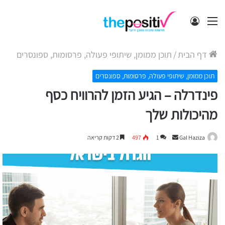
תפריט
התחבר
דף הבית
/
תוכן ממומן, שיתופי פעולה, פרסומות, ספונסרים
תוכן ממומן, שיתופי פעולה, פרסומות, ספונסרים
פינדרלה – הגיע הזמן להרוויח כסף
מהיכולות שלך
Send
Gal Haziza
1
497
2 דקות קריאה
an
email