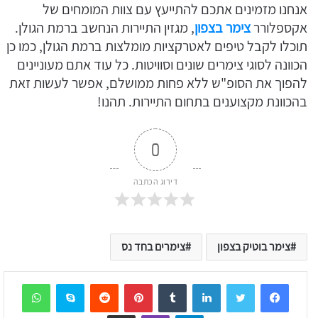
אנחנו מזמינים אתכם להתייעץ עם צוות המומחים של
אקספלורר
צימר בצפון
, מגזין התיירות הנחשב ברמת הגולן.
תוכלו לקבל טיפים לאטרקציות מומלצות ברמת הגולן, כמו כן
הכוונה לסוגי צימרים שונים וסוויטות. כל עוד אתם מעוניינים
להפוך את הסופ"ש ללא פחות ממושלם, אפשר לעשות זאת
בהכוונת מקצוענים בתחום התיירות. תהנו!
0
דירוג הכתבה
צימר בוטיק בצפון
צימרים בחד נס
sApp
Skype
Reddit
Pinterest
Tumblr
LinkedIn
Telegram
Viber
שיתוף דרך המייל