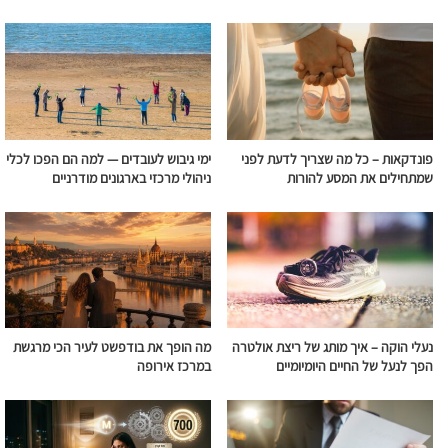
פונדקאות – כל מה שצריך לדעת לפני
ימי גיבוש לעובדים — למה הם הפכו לכלי
שמתחילים את המסע להורות
ניהולי מרכזי בארגונים מודרניים
נעלי הוקה – איך מותג של ריצת אולטרה
מה הופך את בודפשט לעיר הכי מרגשת
הפך לנעל של החיים היומיומיים
במרכז אירופה