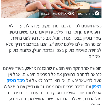
קרדיט תמונה: EXPLORER צימר בצפון
כשהחיסונים לקורונה כבר מתדפקים על הדלת ועדיין לא
ידוע מי יתחסן ומי יבחר שלא, עדיין אנחנו מחפשים בימינו
צימר בוטיק בצפון עם תו סגול. אם כך, רגע לפני בחירת
הצימר המושלם שלכם לסופ"ש, הכנו עבורכם מדריך מלא
לבחירת סוויטות בוטיק בצפון וברמת הגולן, מלונות בוטיק
וצימרים.
חופשה מתקתקה היא חופשה שתוכננה מראש, בעוד שאתם
כנראה לקחתם בחשבון את כל הפרטים היבשים. אבל אין
טעם להישאר יבשים, אז בואו נדבר למשל על
צימר בוטיק
בצפון
עם בריכה פרטית ומחוממת. ובואו נדייק את ה-WAZE
אפילו עוד יותר, סוויטות בוטיק בחד נס עם בריכות פרטיות
מול הכנרת. יאללה, הנה החופשה המושלמת. הנה מידע
מועיל: