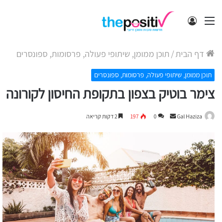
תפריט
התחבר
דף הבית
/
תוכן ממומן, שיתופי פעולה, פרסומות, ספונסרים
תוכן ממומן, שיתופי פעולה, פרסומות, ספונסרים
צימר בוטיק בצפון בתקופת החיסון לקורונה
Send
Gal Haziza
0
197
2 דקות קריאה
an
email