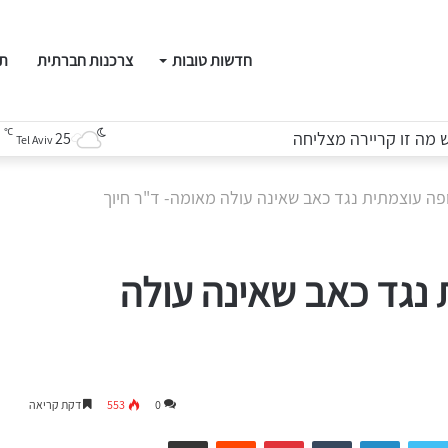
חדשות טובות
צרכנות חברתית
תו
℃
מה זו קריירה מצליחה
25
Tel Aviv
ופה עוצמתית נגד כאב שאינה עולה מאומה- ד"ר חיוך
 נגד כאב שאינה עולה
0
553
דקת קריאה
LinkedIn
Tumblr
Pinterest
Reddit
שיתוף דרך המייל