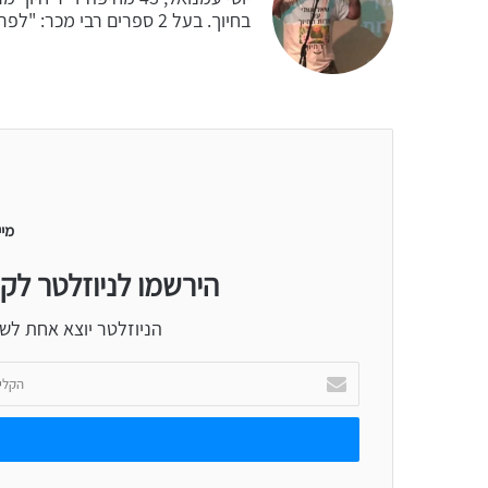
בחיוך. בעל 2 ספרים רבי מכר: "לפרוץ את מעגל הכעס והתסכול", מ"ייאוש ודכדוך לדוקטור חיוך"
מיי
הירשמו לניוזלטר לק
הניוזלטר יוצא אחת לש
הקלידו
כתובת
אימייל