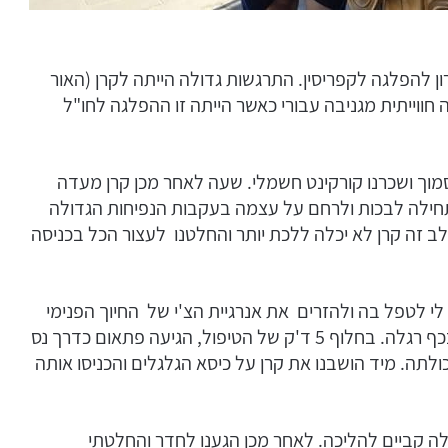
ש הגדול האחרון להפלגה לקפריסין. התרגשות גדולה הייתה לקרן (האור
חווייתית מגניבה עבורי כאשר הייתה זו ההפלגה לחו"ל
סמוך ושכרנו קורקינט חשמלי. שעה לאחר מכן קרן מעדה
תחילה לבכות ולרחם על עצמה בעקבות הנפיחות הגדולה
 זה קרן לא יכלה ללכת יותר והחלטנו לעצור הכל בכניסה
לי לטפל בה ולהזרים את אנרגיית הצ'י של החיוך הפנימי
לגופה. ואז טיפלתי בה תוך מגע מלטף ועדין מאוד בכף רגלה. בחלוף 5 ד'ק של הטיפול, הגיעה פתאום כדרך נס
לתה. מיד הושבנו את קרן על כיסא הגלגלים והכניסו אותה
ה קביים להליכה. לאחר מכן הגענו לחדר והחלטתי