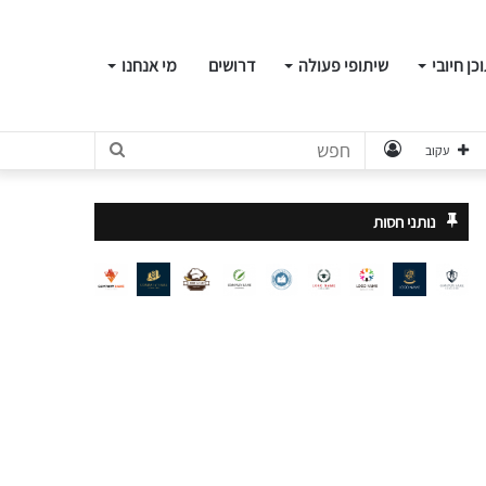
כן חיובי
שיתופי פעולה
דרושים
מי אנחנו
התחבר
חפש
עקוב
נותני חסות