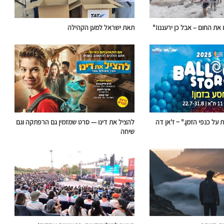
 את החום – אבל כן ירעננו!"
תאת ישראל למען הקהילה
על כנפי הזמן." ~ ז'אן דה
להציל את דינו — סרט שמזמין גם הרפתקה וגם
שיחה