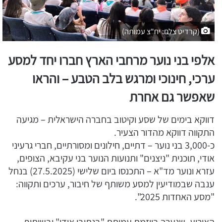
(קרדיט צלם: יח"צ עמותה)
אלפי בני נוער מרחבי הארץ חברו יחד למסע
ערכי, חינוכי ומרגש בלב הטבע – והראו
שאפשר גם אחרת
דווקא בימים של שסע וקיטוב בחברה הישראלית – מגיעה
התקווה דווקא מהדור הצעיר.
כ-3,000 בני נוער – דתיים, חילונים ומסורתיים, חברי גרעיני
אודי, תוכנית "ניצנים" ותנועות הנוער בני עקיבא, הצופים,
עזרא ונוער מד"א – התכנסו ביום שלישי (27.5.2025) בנחל
ענבה שבמודיעין למסע משותף של חיבור, ערכים ותקווה:
"מסע האחדות 2025".
האירוע, שנערך ביוזמת עמותת "בנתיבי אודי" ובשיתוף