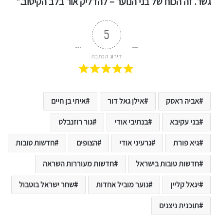
גשר. זה הכוח של בני הנוער – להדליק אור בלב הקיטוב."
5
דירוג הכתבה
אביה ראסק
אילן גאל דור
איתי בן חיים
בני עקיבא
בנתיבי אודי
גור רוזנבלט
גיא פורת
גרעיני אודי
הצופים
חדשות טובות
חדשות טובות בישראל
חדשות מעוררות השראה
יגאל קליין
נוער מוביל אחדות
שחר ישראל בוטבול
תוכנית ניצנים