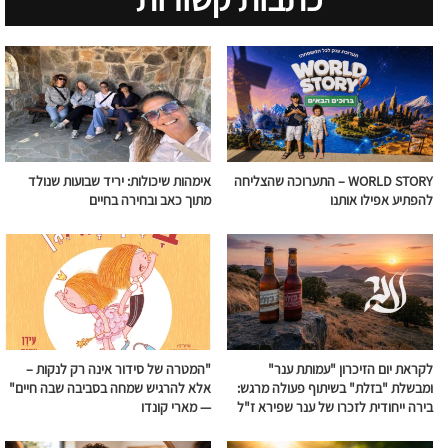
WORLD STORY – התערוכה שהצליחה
אימהות שיכולות: יריד שבועות שנולד
להפתיע אפילו אותנו
מתוך כאב ובחירה בחיים
לקראת יום הזיכרון "עמותת ענר"
"המטרה של סידור אינה רק לנקות –
ומבשלת "בזלת" בשיתוף פעולה מרגש:
אלא להרגיש שמחה בסביבה שבה חיים"
בירה ייחודית לזכרו של ענר שפירא ז"ל
— מארי קונדו