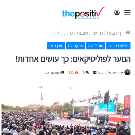
תפריט
התחבר
דף הבית
/
חדשות טובות
/
מהקהילה
חדשות טובות
טוב לדעת
מהקהילה
תוכן חיובי
הנוער לפוליטיקאים: כך עושים אחדות!
Send
שחר ישראל בוטבול
0
133
דקת קריאה
an
email