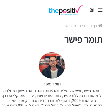
תפריט
התחבר
דף הבית
/
תומר פישר
תומר פישר
תומר פישר
תומר פישר, איש של מילים ומנגינות. בוגר תואר ראשון במחלקה
לתקשורת במכללת ספיר, כותב טורים ויוצר, עורך מוסיקלי ושדרן.
מאז שנת 2009, נחשף לתחום הרדיו והכתיבה, ערך ושידר
בתחנות: רדיו "אשל הנשיא", "קול הנגב", רשת ג', 88fm וכיום עורך