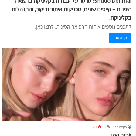
Shudo Denmai: סרטון על עבודה בקליניקה ברפואה
היפנית – קייסים שונים, טכניקות איתור ודיקור, והתנהלות
בקליניקה.
לתכנים נוספים אודות הרפואה הסינית, לחצו כאן.
קרא עוד
רקפת פרא
0
801
#כזה קטן