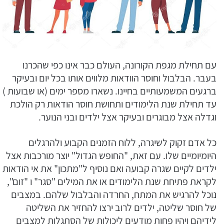
עם תחילת מגפת הקורונה, העולם כבר אינו כפי שהכרנו
בעבר. הבלבול וחוסר הוודאות מלווים אותו בכל יום ובעיקר
ברגעים המשמעותיים בחיינו. נשארו מספר ימים (או שבועות )
עד תחילת שנת הלימודים ותחושת חוסר הודאות רק הולכת
וגדלה אצל מבוגרים ובעיקר אצל ילדים ובני הנוער.
כל אדם זקוק לשיגרה, ללוח הזמנים הקבוע ולהרגלים
היומיומיים שלו. עם זאת, "החופש הגדול" יוצר מורכבות אצל
ילדים לקיים שגרה קבועה ואם נוסיף ל"מתכון" את אי הודאות
לקראת פתיחת שנת הלימודים או את המילים "סגר" ו "זום",
נוכל להרגיש את המתח, החרדה והבלבול שלהם. במצבים
של חוסר שליטה, ילדים לרוב ירצו להחזיר את השליטה
לידיהם ויהיו פחות מודעים ליכולות של הסתגלות למצבים