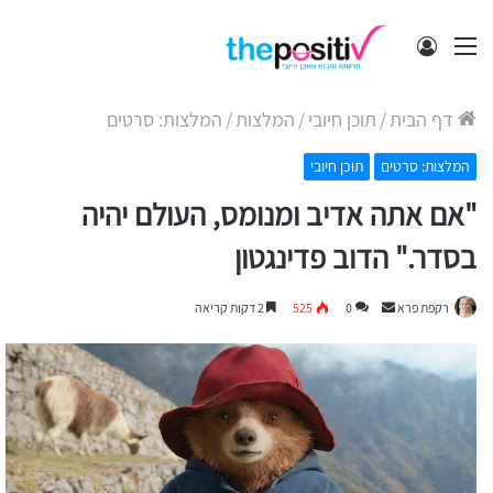
תפריט
התחבר
דף הבית
/
תוכן חיובי
/
המלצות
/
המלצות: סרטים
המלצות: סרטים
תוכן חיובי
"אם אתה אדיב ומנומס, העולם יהיה
בסדר." הדוב פדינגטון
Send
רקפת פרא
0
525
2 דקות קריאה
an
email