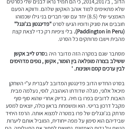
הדוב , ב2014,2017, כי הם תמיד נראו לבנים שלי כסרטים
שלא מתאימים למוד אוהב האקשן שלהם. ודווקא הפעם
האמצעי שלי (8.5) יחד עם שני חברים בני גילו שכמוהו
חובבים את סוניק ודומיו הגיעו לסרט
"פדינגטון בג'ונגל"
(Paddington in Peru).
בלי ציפיות רק כדי לצאת קצת
מהבית וישבו מרותקים כל הסרט.
מסתבר שגם במקרה הזה מדובר היה ב
סרט לייב אקשן
ששילב בצורה מופלאה בין הומור, אקשן , נופים מדהימים
לבין ערכים קסם ושנינות. '
בסרט החדש הדוב פדינגטון המדובב לעברית ע"י השחקן
מיכאל אלוני, מגלה שדודתו האהובה, לוסי, נעלמה מבית
האבות לדובים בפרו בו חיה. בדיוק אחרי שהוא סוף סוף
מקבל דרכון בריטי. הוא ומשפחת בראון כולה, יוצאים למסע
מרתק בג'ונגלים של פרו במטרה למצוא אותה. הרמז היחיד
שבידיהם הוא סימון על מפה ייחודית, המוביל אותם ליערות
הגשם על גדות האמזונס, נחושים לפתור את התעלומה, הם