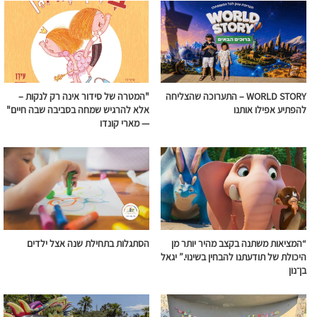
WORLD STORY – התערוכה שהצליחה
"המטרה של סידור אינה רק לנקות –
להפתיע אפילו אותנו
אלא להרגיש שמחה בסביבה שבה חיים"
— מארי קונדו
“המציאות משתנה בקצב מהיר יותר מן
הסתגלות בתחילת שנה אצל ילדים
היכולת של תודעתנו להבחין בשינוי.” יגאל
בן־נון