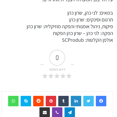
במאים: לני כהן, שרון כהן
תרגום וסינקים: שרון כהן
פיקוח, ניהול אומנותי והפקה מוזיקלית: שרון כהן
הפקה: לני כהן – שרון כהן הפקות
אולפן הקלטות: SCProdub
0
דירוג הכתבה
sApp
Skype
Reddit
Pinterest
Tumblr
LinkedIn
Telegram
Viber
שיתוף דרך המייל