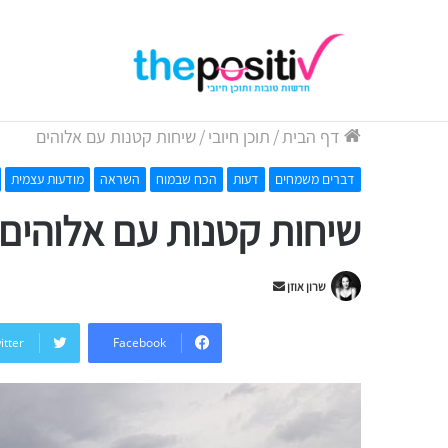
תובנות השבוע
יום שישי, 7 אוגוסט 2026
דף הבית
/
תוכן חיובי
/
שיחות קטנות עם אלוהים
דברים משמחים
דעות
הכח שבמוח
השראה
מודעות עצמית
שיחות קטנות עם אלוהים
Send
שרון אוזן
an
email
itter
Facebook