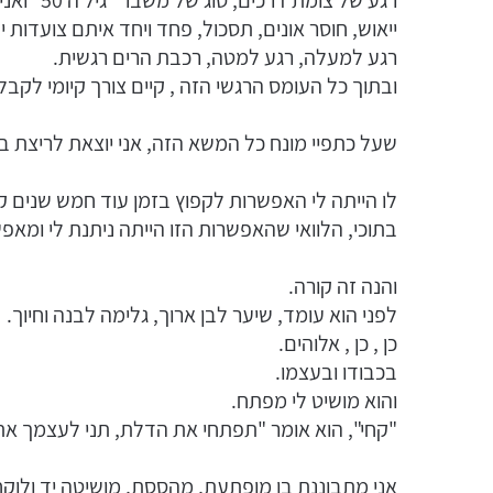
ייאוש, חוסר אונים, תסכול, פחד ויחד איתם צועדות 
רגע למעלה, רגע למטה, רכבת הרים רגשית.
ובתוך כל העומס הרגשי הזה , קיים צורך קיומי לק
שעל כתפיי מונח כל המשא הזה, אני יוצאת לריצת ב
לו הייתה לי האפשרות לקפוץ בזמן עוד חמש שנים ק
בתוכי, הלוואי שהאפשרות הזו הייתה ניתנת לי ומא
והנה זה קורה.
לפני הוא עומד, שיער לבן ארוך, גלימה לבנה וחיוך.
כן , כן , אלוהים.
בכבודו ובעצמו.
והוא מושיט לי מפתח.
"קחי", הוא אומר "תפתחי את הדלת, תני לעצמך את
אני מתבוננת בו מופתעת, מהססת, מושיטה יד ול