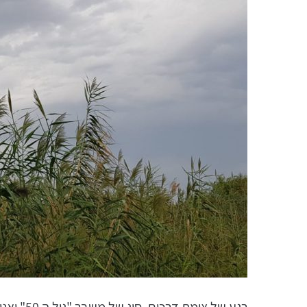
רגע של צומת דרכים, סוג של משבר "גיל ה 50" ואני במרכזה של מערבולת רגשות.