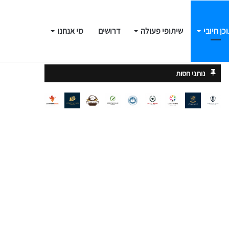
כן חיובי
שיתופי פעולה
דרושים
מי אנחנו
התחבר
חפש
עקוב
נותני חסות