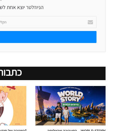
הניוזלטר יוצא אחת לש
הקלידו
כתובת
אימייל
כתבות
WORLD STORY – התערוכה שהצליחה
"המטרה של סידור 