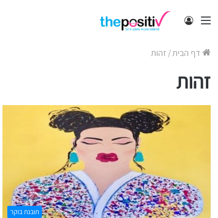
תפריט
התחבר
דף הבית
/
זהות
זהות
תובנת בוקר