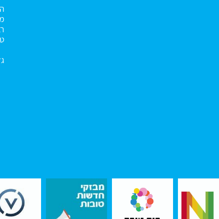
הא
מנ
רב
טו
גל