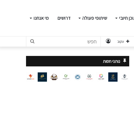
כן חיובי
שיתופי פעולה
דרושים
מי אנחנו
התחבר
חפש
עקוב
נותני חסות