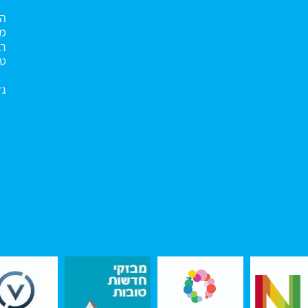
הא
מנ
רב
טו
גל