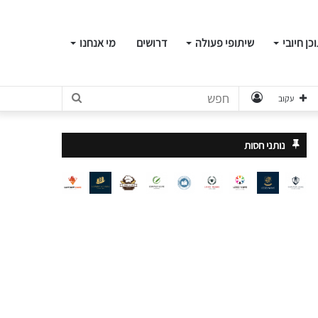
כן חיובי
שיתופי פעולה
דרושים
מי אנחנו
התחבר
חפש
עקוב
נותני חסות