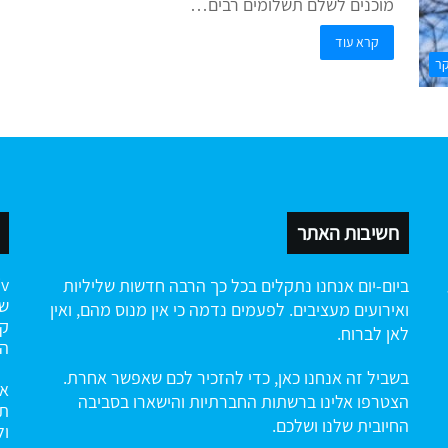
מוכנים לשלם תשלומים רבים…
קרא עוד
קר
חשיבות האתר
ביום-יום אנחנו נתקלים בכל כך הרבה חדשות שליליות
שה
ואירועים מעציבים. לפעמים נדמה כי אין מנוס מהם, ואין
קי
לאן לברוח.
הח
בשביל זה אנחנו כאן, כדי להזכיר לכם שאפשר אחרת.
אנ
הצטרפו אלינו ברשתות החברתיות והישארו בסביבה
תו
החיובית שלנו ושלכם.
ול