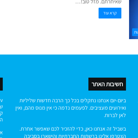
שאיחרתם. מזל טוב!…
קרא עוד
ות
חשיבות האתר
ביום-יום אנחנו נתקלים בכל כך הרבה חדשות שליליות
שה
ואירועים מעציבים. לפעמים נדמה כי אין מנוס מהם, ואין
קי
לאן לברוח.
הח
בשביל זה אנחנו כאן, כדי להזכיר לכם שאפשר אחרת.
אנ
הצטרפו אלינו ברשתות החברתיות והישארו בסביבה