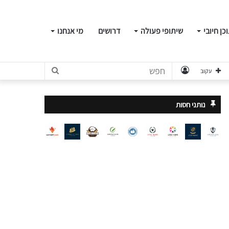
כן חיובי
שיתופי פעולה
דרושים
מי אנחנו
התחבר
חפש
עקוב
נותני חסות