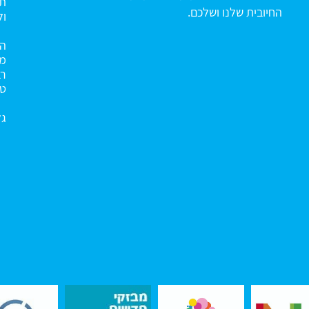
תו
החיובית שלנו ושלכם.
ול
הא
מנ
רב
טו
גל