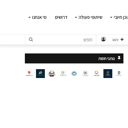
כן חיובי
שיתופי פעולה
דרושים
מי אנחנו
התחבר
חפש
עקוב
נותני חסות