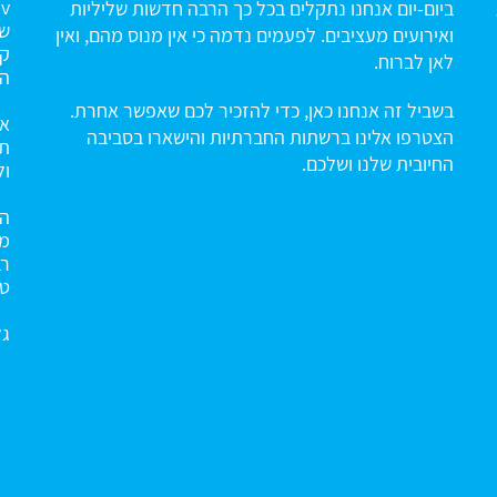
ביום-יום אנחנו נתקלים בכל כך הרבה חדשות שליליות
שה
ואירועים מעציבים. לפעמים נדמה כי אין מנוס מהם, ואין
קי
לאן לברוח.
הח
בשביל זה אנחנו כאן, כדי להזכיר לכם שאפשר אחרת.
אנ
הצטרפו אלינו ברשתות החברתיות והישארו בסביבה
תו
החיובית שלנו ושלכם.
ול
הא
מנ
רב
טו
גל