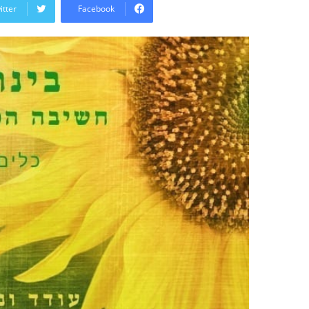
email
itter
Facebook