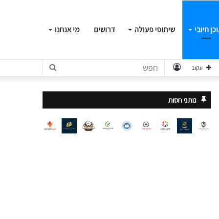
כן חיובי
שיתופי פעולה
דרושים
מי אנחנו
התחבר
חפש
עקוב
נותני חסות