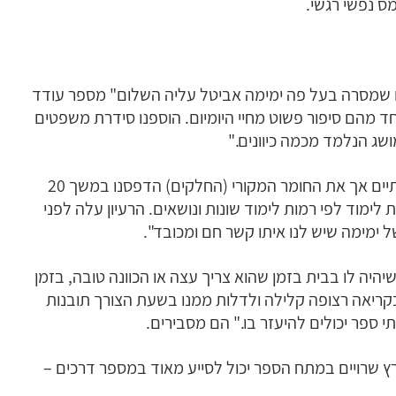
ס נפשי רגשי.
 שמסרה בעל פה ימימה אביטל עליה השלום" מספר עודד
וד וחיברנו לכל אחד מהם סיפור פשוט מחיי היומיום. הוספנו סידרת משפטים
שג הנלמד מכמה כיוונים."
נחמה מוסיפה "את הספר התחלנו לכתוב לפני כשנתיים אך את החומר המקורי (החלקים) הדפסנו במשך 20
 לימוד לפי רמות לימוד שונות ונושאים. הרעיון עלה לפני
 ימימה שיש לנו איתו קשר חם ומכובד".
יה לו בבית בזמן שהוא צריך עצה או הכוונה טובה, בזמן
בקריאה רצופה קלילה ולדלות ממנו בשעת הצורך תובנות
תי ספר יכולים להיעזר בו." הם מסבירים.
רץ שרויים במתח הספר יכול לסייע מאוד במספר דרכים –