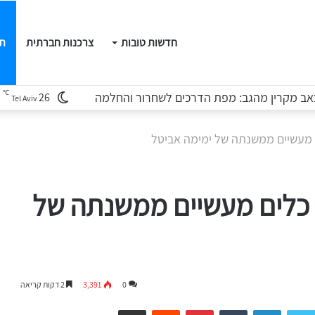
חדשות טובות
צרכנות חברתית
תו
℃
ב מקרין מהגב: מפת הדרכים לשחרור והחלמה
26
Tel Aviv
 מעשיים ממשנתה של ימימה אביטל
 כלים מעשיים ממשנתה של
0
3,391
2 דקות קריאה
LinkedIn
Tumblr
Pinterest
Reddit
שיתוף דרך המייל