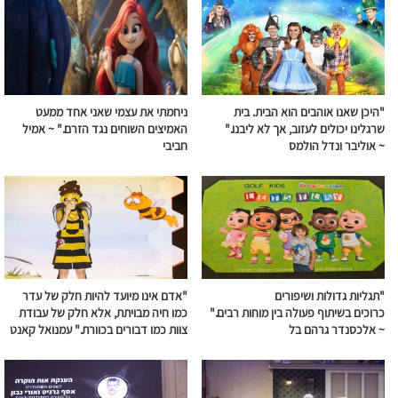
"היכן שאנו אוהבים הוא הבית. בית
ניחמתי את עצמי שאני אחד ממעט
שרגלינו יכולים לעזוב, אך לא ליבנו."
האמיצים השוחים
נגד
הזרם
." ~ אמיל
~ אוליבר ונדל הולמס
חביבי
"תגליות גדולות ושיפורים
"אדם אינו מיועד להיות חלק של עדר
כרוכים
בשיתוף
פעולה
בין מוחות רבים."
כמו חיה מבויתת, אלא חלק של עבודת
~ אלכסנדר גרהם בל
צוות כמו דבורים בכוורת." עמנואל קאנט