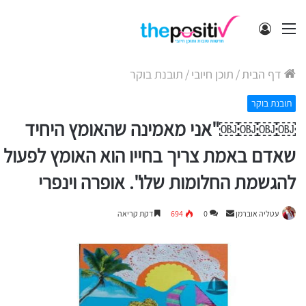
תפריט
התחבר
דף הבית
/
תוכן חיובי
/
תובנת בוקר
תובנת בוקר
￼￼￼￼"אני מאמינה שהאומץ היחיד
שאדם באמת צריך בחייו הוא האומץ לפעול
להגשמת החלומות שלו". אופרה וינפרי
Send
עטליה אוברמן
0
694
דקת קריאה
an
email