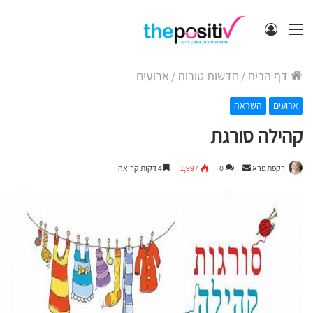
תפריט
התחבר
דף הבית
/
חדשות טובות
/
ארועים
ארועים
השראה
קהילה סורגת
Send
רקפת פרא
0
1,997
4 דקות קריאה
an
email