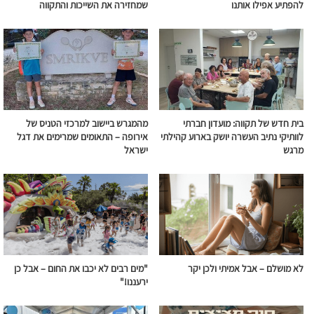
להפתיע אפילו אותנו
שמחזירה את השייכות והתקווה
בית חדש של תקווה: מועדון חברתי
מהמגרש ביישוב למרכזי הטניס של
לוותיקי נתיב העשרה יושק בארוע קהילתי
אירופה – התאומים שמרימים את דגל
מרגש
ישראל
לא מושלם – אבל אמיתי ולכן יקר
"מים רבים לא יכבו את החום – אבל כן
ירעננו!"