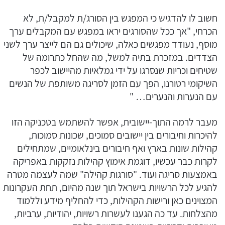
חשוב לו להדגיש כי המפגש בין הסורג/ת למקבל/ת, לא
הכרחי, "אך ככל שהסורגים יראו במפגש עם המקבלים ערך
מוסף, נעודד מפגשים כאלה, שיכולים גם הם לייצר ערך לשני
הצדדים. במזכרת בתיה למשל, מה שהחל כתרומה של
שטיחים וכריות שנסרגו על ידי גמלאיות מהיישוב לכפר
השיקומי רטורנו, הפך עם הזמן לסריגה משותפת של הנשים
עם הנערות והנערים… "
מעבר לרמה התוך-יישובית, אפשר להשתמש בטכניקה הזו
להיכרות וחיבורים בין יישובים סמוכים, שכונות סמוכות,
קהילות שונות בארץ ואף חיבורים בינלאומיים, שמתחילים
לקרות כבר עכשיו, דוגמת אימוץ קהילות נזקקות באפריקה
באמצעות סריגה ועוד. "סורגות קהילה" שמה לעצמה מטרה
להגיע לכל הרשויות בישראל תוך שנה מהיום, תחת העקרונות
המצוינים כאן ורישות הקהילות, כדי להחליף מידע וללמוד
מהצלחות. עד כה הגענו לעשרות רשויות, יהודיות, ערביות,