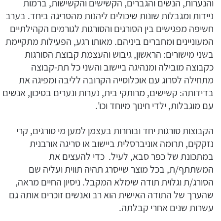
והנערות, הנשים והגברים, הקשישים והקשישות, ברמות
ניידות ומגבלות שונות שיכולים ליהנות מהסריגה ביחד. בערב
חשיפה מפגישים בין הסורגים והסורגות לגורמים הקהילתיים
המעוניינים ומחברים ביניהם. מאותו רגע, הפעילות מתקיימת
בשני מישורים: הראשון, גיבוש והעצמת קבוצת הסורגות
כקבוצה מובילה ומנהיגה ביישוב והשני כל תת-קבוצה
מתחילה לסרוג עם אוכלוסייה הקרובה לליבה ומפיגה את
בדידותה: קשישים, מרותקי בית, נערות ונערים בסיכון, אנשים
עם מוגבלות, ילדי חינוך מיוחד וכו'.
הקבוצות סורגות יחד ובוחרות בעצמן למען מי סורגים, קרי
נזקקים, תרומה אוניברסלית ביישוב או סריגה אורבנית
במתכונת של כפר סבא, לעיל. כדי להעצים את
המשתתף/ת, בכל מוצר שייסרג תהיה תווית ועליה שם
הסורג/ת וגלוית תודה שימלא המקבל. ניסיון החיים מראה,
שהערך של התודה האישית הוא רב ואנשים זוכרים אותה גם
עשרות שנים אחרי קבלתה.