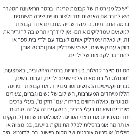
"יש כל מני רמות של קבוצות סריגה- ברמה הראשונה המטרה
היא לחבר את האנשים יחד וליצור חוויית יצירה משותפת
ברמה החברתית. ברמה השנייה מחברים את הקבוצות
לנושאים שמדליקים אותם- אין לי דרך יותר טובה להגדיר את
זה. יש כאלה שמדליק אותם לעבוד עם ילדי בית ספר או
דווקא עם קשישים , יש מי שמדליק אותן ומרגש אותן
להתחבר לקבוצות של ילדים.
המיזם מייצר קהילות בין-דוריות ברמה היhשובית, באמצעות
"טכנולוגיה" בת מאות אלפי שנים: ילדים, נערות, נשים,
גברים וקשישים הנפגשים וסורגים יחד. את קבוצות הסריגה
הללו מייחדים המעורבות, השילוב של נשים וגברים, צעירים
ומבוגרים, כאלה החווים בדידות עם "חזקים", בעלי צרכים
מיוחדים ושאינם בעלי צרכים, הנשענים זה על זה, סורגים
יחד ומעבירים את תוצרי הסריגה לאוכלוסיות שונות (לנזקקים
או תרומה אוניברסלית לכלל התינוקות ביישוב, בני מצווה או
חיילים) או סריגה אורבנית של מקום ביישוב. כך, לדוגמא, היה