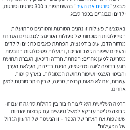
מבצע "
סורגים את העיר
" בהשתתפות כ 300 סורגים וסורגות,
ילדים ומבוגרים בכפר סבא.
באמצעות פעילות זו נהנים הסורגות והסורגים מהתועלות
הפיזיולוגיות המוכחות של פעולות הסריגה: למבוגרים הסדרת
מחזור הדם, עיכוב דמנציה, הפחתת כאבים כרוניים ולילדים
וצעירים שיפור הקשב והריכוז, ותועלות פסיכולוגיות הנובעות
מסריגה למען אחרים: הפחתת חרדה ודיכאון, הגברת תחושת
רוגע בדומה ליוגה ומדיטציה, הפגת בדידות, העלאת הערך
והביטוי העצמי ושיפור תחושת המסוגלות. בארץ קיימות
עשרות, אם לא מאות קבוצות סריגה, שבין היתר סורגות למען
אחרים.
הרמה השלישית היא ליצור חיבור בין קהילות סריגה זו עם זו-
קבוצה מג'יסר עזרקא למשל נפגשים עם קבוצות יהודיות
שעוטפות את האזור של הכפר – זו הגשמה של הרעיון הגדול
של הפעילות".