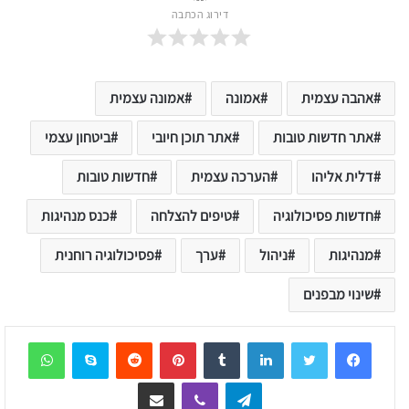
דירוג הכתבה
אהבה עצמית
אמונה
אמונה עצמית
אתר חדשות טובות
אתר תוכן חיובי
ביטחון עצמי
דלית אליהו
הערכה עצמית
חדשות טובות
חדשות פסיכולוגיה
טיפים להצלחה
כנס מנהיגות
מנהיגות
ניהול
ערך
פסיכולוגיה רוחנית
שינוי מבפנים
sApp
Skype
Reddit
Pinterest
Tumblr
LinkedIn
Telegram
Viber
שיתוף דרך המייל