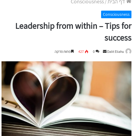
דף הבית
/
Consciousness
Consciousness
Leadership from within – Tips for
success
Send
Dalit Eliahu
0
427
פחות מדקה
an
email