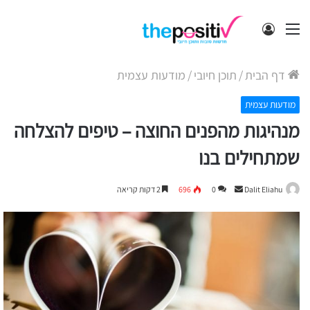
תפריט
התחבר
דף הבית
/
תוכן חיובי
/
מודעות עצמית
מודעות עצמית
מנהיגות מהפנים החוצה – טיפים להצלחה
שמתחילים בנו
Send
Dalit Eliahu
0
696
2 דקות קריאה
an
email