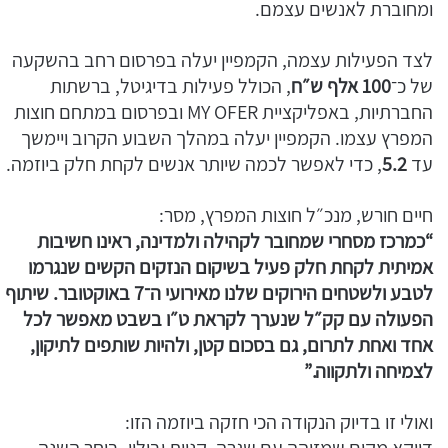
ומחוברת לאנשים עצמם.
לצד הפעילות עצמה, הקמפיין יעלה בפרסום רחב בהשקעה
של כ־
100 אלף ש״ח
, הכולל פעילות בדיגיטל, ברשתות
החברתיות, באפליקציית MY OFER ובפרסום במתחם חוצות
המפרץ עצמו. הקמפיין יעלה במהלך השבוע הקרוב ויימשך
עד
5.2
, כדי לאפשר לכמה שיותר אנשים לקחת חלק ביוזמה.
חיים חורש, מנכ״ל חוצות המפרץ, מסר:
“כמרכז מסחרי שמחובר לקהילה ולמדינה, ראינו חשיבות
אמיתית לקחת חלק פעיל בשיקום הנזקים הקשים שנגרמו
לטבע ולשטחים הירוקים שלנו מאירועי ה־7 באוקטובר. שיתוף
הפעולה עם קק״ל שנערך לקראת ט״ו בשבט מאפשר לכל
אחד ואחת לתרום, גם בסכום קטן, ולהיות שותפים לתיקון,
לצמיחה ולתקווה.”
ואולי זו בדיוק הנקודה הכי חזקה ביוזמה הזו:
דווקא מקום שמזוהה עם שגרה, קניות ובילוי, בוחר השנה