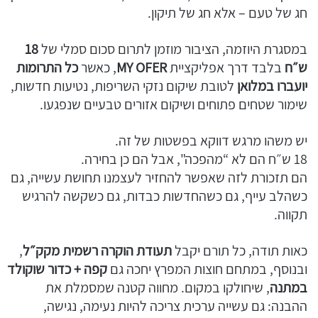
חג של טעם – אלא חג של תיקון.
במסגרת היוזמה, הציבור מוזמן לתרום סכום סמלי של
18
ש״ח
בלבד דרך אפליקציית
MY OFER
, כאשר
כל התרומות
יועברו במלואן
לטובת שיקום נזקי השריפות, נטיעות חדשות,
שימור שטחים פתוחים ושיקום אזורים טבעיים שנפגעו.
יש משהו מרגש דווקא בפשטות של זה.
18 ש״ח הם לא “מהפכה", אבל הם כן בחירה.
הם תזכורת לזה שאפשר להחזיר לעצמנו תחושת עשייה, גם
כשהלב עייף, גם כשהחדשות כבדות, גם כשקשה להרגיש
תקווה.
כאות תודה, כל תורם יקבל
תעודת הוקרה רשמית מקק״ל
,
ובנוסף, במתחם חוצות המפרץ יחכה גם
קפה + כדור שוקולד
במתנה
, שיחולקו במקום. מחווה קטנה שמסמלת את
ההבנה: גם עשייה ערכית צריכה להיות נעימה, נגישה,