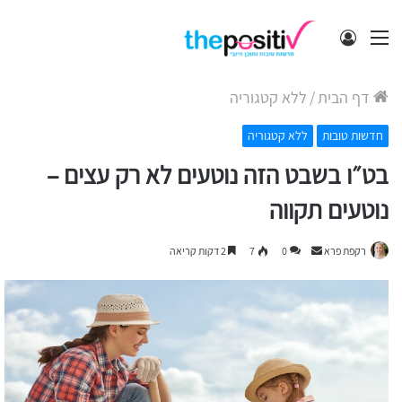
תפריט
התחבר
דף הבית
/
ללא קטגוריה
חדשות טובות
ללא קטגוריה
בט״ו בשבט הזה נוטעים לא רק עצים –
נוטעים תקווה
Send
רקפת פרא
0
7
2 דקות קריאה
an
email