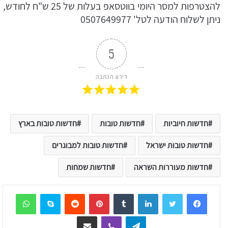
להצטרפות למסר היומי בווטסאפ בעלות של 25 ש"ח לחודש,
ניתן לשלוח הודעה לטל' 0507649977
5
דירוג הכתבה
חדשות חיוביות
חדשות טובות
חדשות טובות בארץ
חדשות טובות ישראל
חדשות טובות למבוגרים
חדשות מעוררות השראה
חדשות שמחות
sApp
Skype
Reddit
Pinterest
Tumblr
LinkedIn
Telegram
Viber
שיתוף דרך המייל