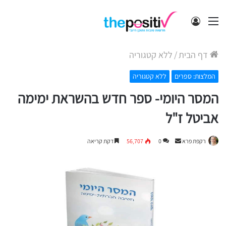
תפריט
התחבר
דף הבית
/
ללא קטגוריה
המלצות: ספרים
ללא קטגוריה
המסר היומי- ספר חדש בהשראת ימימה
אביטל ז"ל
Send
רקפת פרא
0
56,707
דקת קריאה
an
email