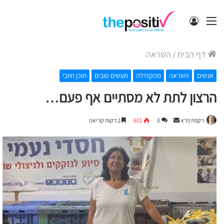
תפריט
התחבר
דף הבית
/
השראה
אנשים
השראה
מהקהילה
מעשים טובים
תוכן חיובי
הרצון לתת לא מסתיים אף פעם…
Send
רקפת פרא
0
601
2 דקות קריאה
an
email