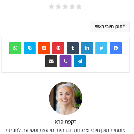
תוכן חיובי ראשי
sApp
Skype
Reddit
Pinterest
Tumblr
LinkedIn
Telegram
Viber
שיתוף דרך המייל
רקפת פרא
מומחית תוכן חיובי וצרכנות חברתית. מייעצת ומסייעת לחברות