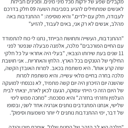
מקבלים שפע של ירקות מכל מיני מינים. ומכינים חבילות
לאנשים שמתחילים להגיע בסביבות השעה 09 חלק בדרכם
לעבודה, חלק עם ילדים." והיא מוסיפה: " ההתנדבות באה
מהלב, אנשים לא רק אני, באים לעבוד, להזיע"
"ההתנדבות, העשייה ותחושת הבייחד, נתנו לי כוח להתמודד
עם החיים המורכבים" מלכה, אלמנה מבעלה שנפטר לפני
11 שנים בעת שירותו הצבאי, "בעלי היה אחראי על כל חלקי
החילוף של הטנקים בכל הארץ. הלחץ והאחריות.. אני חושבת
שזה קרע אותו". היא משתפת בכאב. למרות האובדן הקשה,
מלכה בחרה בחיים מלאי עשייה. והיא משתפת למרות
שהשנה יום הזיכרון היה יום קשה מתמיד, לא נכנסתי למועקה
של היום הזה כי הייתי עסוקה, הגענו לכאן לארוז, יצאתי לבית
העלמין וחזרתי בחזרה." והיא מסכמת: "מחכה ממש לימי
שלישי, אנחנו המתנדבים נותנים אנרגיה אחד לשני, ובסופו
של דבר, ימי ההתנדבות נותנים לי יותר משמעות וסיפוק".
"מלכה היא לב הזהב של הסניף שלנו", אומרת מירי יהודה,