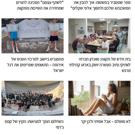
ספר שמסביר בפשטות: איך להבין את
"לשתף עצמנו" המכינה להורים
המשכנתא שלכם ולחסוך אלפי שקלים"
שמחזירה את השייכות והתקווה
בית חדש של תקווה: מועדון חברתי
מהמגרש ביישוב למרכזי הטניס של
לוותיקי נתיב העשרה יושק בארוע קהילתי
אירופה – התאומים שמרימים את דגל
מרגש
ישראל
לא מושלם – אבל אמיתי ולכן יקר
כשחלום הופך למציאות: הקיץ של קמפ
ג'רמי