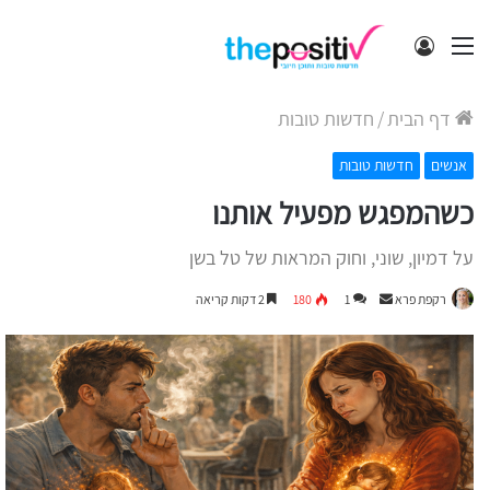
תפריט
התחבר
דף הבית
/
חדשות טובות
אנשים
חדשות טובות
כשהמפגש מפעיל אותנו
על דמיון, שוני, וחוק המראות של טל בשן
Send
רקפת פרא
1
180
2 דקות קריאה
an
email