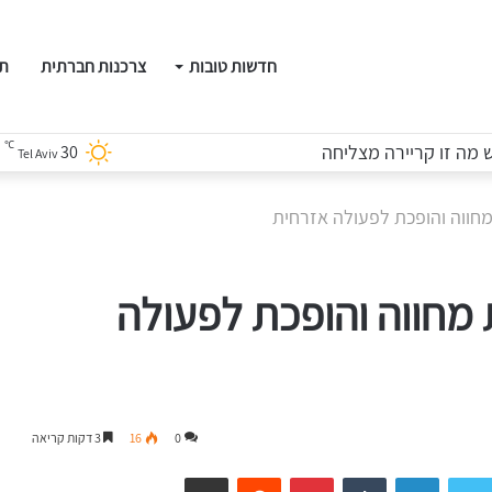
חדשות טובות
צרכנות חברתית
תו
℃
מה זו קריירה מצליחה
30
Tel Aviv
חווה והופכת לפעולה אזרחית
מחווה והופכת לפעולה
0
16
3 דקות קריאה
LinkedIn
Tumblr
Pinterest
Reddit
שיתוף דרך המייל