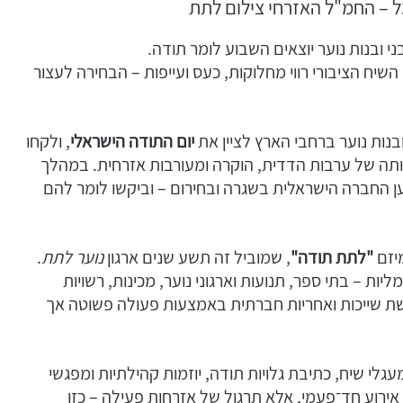
ל – החמ"ל האזרחי צילום לתת
י ובנות נוער יוצאים השבוע לומר תודה.
שיח הציבורי רווי מחלוקות, כעס ועייפות – הבחירה לעצור
יום התודה הישראלי
, ולקחו
ה של ערבות הדדית, הוקרה ומעורבות אזרחית. במהלך
ען החברה הישראלית בשגרה ובחירום – וביקשו לומר להם
יזם
"לתת תודה"
, שמוביל זה תשע שנים ארגון
נוער לתת
.
ות – בתי ספר, תנועות וארגוני נוער, מכינות, רשויות
שת שייכות ואחריות חברתית באמצעות פעולה פשוטה אך
מעגלי שיח, כתיבת גלויות תודה, יוזמות קהילתיות ומפגשי
אירוע חד־פעמי, אלא תרגול של אזרחות פעילה – כזו