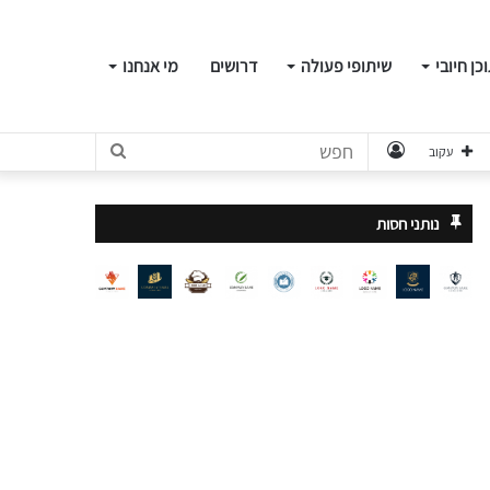
כן חיובי
שיתופי פעולה
דרושים
מי אנחנו
התחבר
חפש
עקוב
נותני חסות