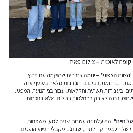
 קופח לאומית – צילום פאיז
"הצוות הצפוני"
– יוזמה אזרחית שהוקמה עם פרוץ
המלחמה ב־7 באוקטובר 2023. מאז פועלים כ־400 מתנדבות ומתנדבים בהתנדבות מלאה בעוטף עזה
בתים ובעבודות תשתית וחקלאות. עבור בני הנוער, המפגש
חוסן נבנה לא רק בהחלטות גדולות, אלא בנוכחות
טל חיים"
, הפועלת זה עשרות שנים למען משפחות
די של העצמה קהילתית, שבו גם מקבלי הסיוע הופכים