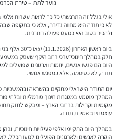
נוער לתת – טירת הכרמ
אולי בגלל זה התרגשתי כל כך לראות עשרות אלפי בנ
לא כי תודה היא מחווה נדירה, אלא כי בתקופה שבה ה
ולהכיר בטוב היא כמעט פעולה חתרנית.
ביום ראשון האחרון (11.1.2026) יצאו כ־30 אלף בני ובנות נוער ברחבי הארץ לציין את
חלק במהלך חינוכי־ערכי רחב היקף שעסק במשמעות
היום הם פגשו אנשים, יוזמות וארגונים שפועלים למ
תודה, לא כסיסמה, אלא כמפגש אנושי.
יום התודה הישראלי מתקיים בהשראה ובהמשכיות מ
המהלך מוטמע במסגרות חינוך פורמליות ובלתי פורמלי
מקומיות וקהילות ברחבי הארץ – ומבקש לחזק תחו
עוצמתית: אמירת תודה.
במהלך היום התקיימו אלפי פעילויות חינוכיות, ובהן 
הוקרה לאנשים ולארגונים הפועלים למען הכלל. לא 