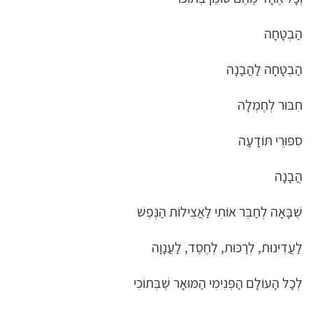
הַבְטָחָה
הַבְטָחָה לַהֲבָנָה
חִבּוּר לְחֶמְלָה
סִפּוּרֵי תּוֹדָעָה
הֲבָנָה
שֶׁבָּאָה לְחַבֵּר אוֹתִי לַאֲצִילוֹת הַנֶּפֶשׁ
לַעֲדִינוּת, לְרַכּוּת, לְחֶסֶד, לַעֲנָוָה
לְכָל הָעוֹלָם הַפְּנִימִי הַמּוּאָר שֶׁבְּתוֹכִי