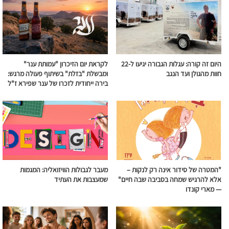
היום זה קורה: עגלות הגבורה יגיעו ל-22
לקראת יום הזיכרון "עמותת ענר"
חוות מהגולן ועד הנגב
ומבשלת "בזלת" בשיתוף פעולה מרגש:
בירה ייחודית לזכרו של ענר שפירא ז"ל
"המטרה של סידור אינה רק לנקות –
מעבר לגבולות הוויזואליה: המגמות
אלא להרגיש שמחה בסביבה שבה חיים"
שמעצבות את העתיד
— מארי קונדו