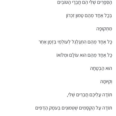
הַסְּפָרִים שֶׁלִּי הֵם חֲבֵרַי הַטּוֹבִים
בְּכָל אֶחָד מֵהֶם טָמוּן זִכְרוֹן
מִתְּקוּפָה
כָּל אֶחָד מֵהֶם הִתְגַּלְגֵּל לְעוֹלְמֵי בִּזְמַן אַחֵר
כָּל אֶחָד מֵהֶם הוּא עוֹלָם וּמְלוֹאוֹ
הוּא הַבְטָחָה
וְקִיּוּמָהּ
תּוֹדָה עֲלֵיכֶם חֲבֵרִים שֶׁלִּי,
תּוֹדָה עַל הַקְּסָמִים שֶׁטְּמוּנִים בְּעֹמֶק הַדַּפִּים