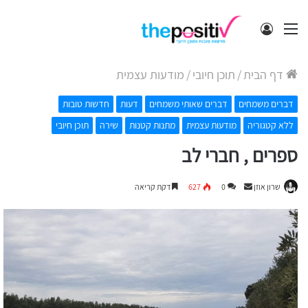
תפריט
התחבר
דף הבית
/
תוכן חיובי
/
מודעות עצמית
דברים משמחים
דברים שאותי משמחים
דעות
חדשות טובות
ללא קטגוריה
מודעות עצמית
מתנות קטנות
שירה
תוכן חיובי
ספרים , חברי לב
Send
שרון אוזן
0
627
דקת קריאה
an
email