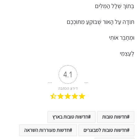
בְּתוֹךְ שְׁלַל הַמִּלִּים
תּוֹדָה עַל הָאוֹר שֶׁבּוֹקֵעַ מִתּוֹכְכֶם
וּמְחַבֵּר אוֹתִי
לְעַצְמִי
4.1
דירוג הכתבה
חדשות טובות
חדשות טובות בארץ
חדשות טובות למבוגרים
חדשות מעוררות השראה