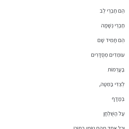
הֵם חַבְרֵי לֵב
חַבְרֵי נְשָׁמָה
הֵם תָּמִיד שָׁם
עוֹמְדִים מְסֻדָּרִים
בַּעֲרֵמוֹת
לְצִדִּי בַּמִּטָּה,
בְּמַדָּף
עַל הַשֻּׁלְחָן
וְכָל אֶחָד מֵהֶם טוֹמֵן בְּתוֹכוֹ