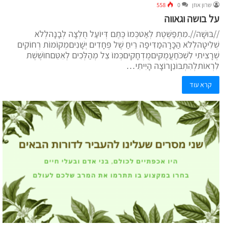
שרון אוזן
0
558
על בושה וגאווה
//בּוּשָׁה//.מִתְפַּשֶּׁטֶת לְאַטכְּמוֹ כֶּתֶם דְּיוֹעַל חֻלְצָה לְבָנָהלְלֹא
שְׁלִיטָהלְלֹא הַכָּרָהמַדִּיפָה רֵיחַ שֶׁל פְּחָדִים יְשָׁנִיםמְקוֹמוֹת רְחוֹקִים
שֶׁרָצִיתִי לִשְׁכֹּחַעֲמֻקִּיםמֻדְחָקִיםכְּמוֹ צֵל מְהַלְּכִים לְאִטֵּםחוֹשֶׁשֶׁת
לִרְאוֹתלְהִתְבּוֹנֵןרוֹצָה הָיִיתִי…
קרא עוד