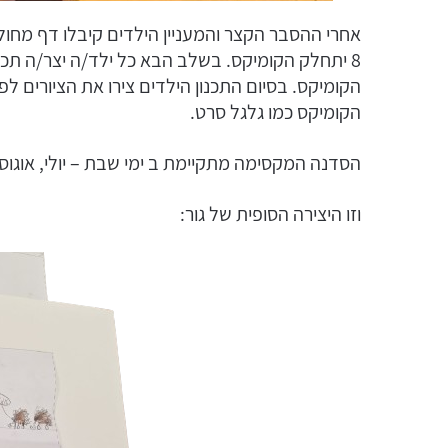
8 יתחלק הקומיקס. בשלב הבא כל ילד/ה יצר/ה תכנו
הקומיקס. בסיום התכנון הילדים צירו את הציורים ל
הקומיקס כמו גלגל סרט.
הסדנה המקסימה מתקיימת ב ימי שבת – יולי, אוגוסט| 11:00| גיל 9 ומעלה | 25 ש"ח למשתת
וזו היצירה הסופית של גור: