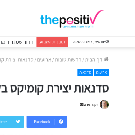
הדור שמגדיר מחד
תובנות השבוע
יום שישי, 7 אוגוסט 2026
דף הבית
/
חדשות טובות
/
ארועים
/
סדנאות יצירת קו
ארועים
סדנאות
סדנאות יצירת קומיקס בק
Send
רקפת פרא
an
email
itter
Facebook