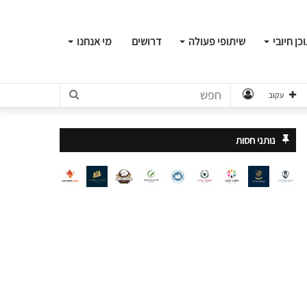
כן חיובי
שיתופי פעולה
דרושים
מי אנחנו
התחבר
חפש
עקוב
נותני חסות