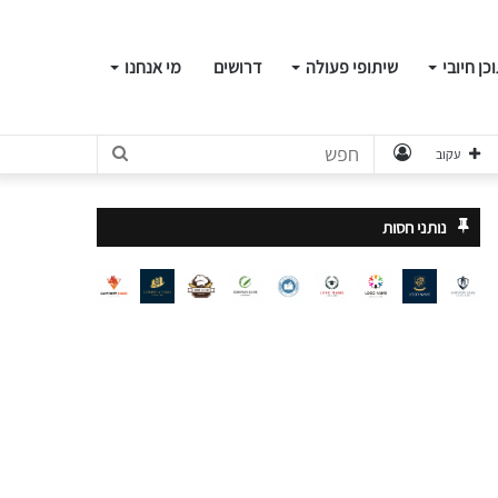
כן חיובי
שיתופי פעולה
דרושים
מי אנחנו
התחבר
חפש
עקוב
נותני חסות