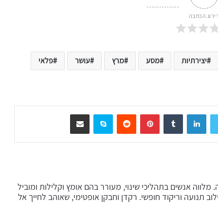
ירוג הכתבה
יצירתיות
מסע
מרץ
עושר
פלאי
LinkedIn
Tumblr
Pinterest
Reddit
Skype
שיתוף דרך המייל
עורך תוכן כבר יותר מ-30 שנה. מלווה אנשים בתהליכי שינוי, מעורר בהם אומץ וקלילות ומוביל
ב תנועה וריקוד חופשי. רקדן וחבקן אופטימי, שאוהב לחייך אל