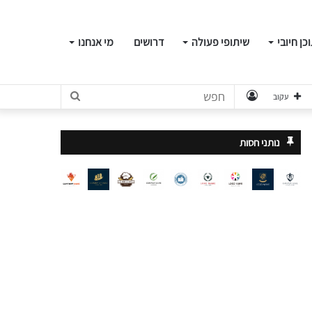
כן חיובי
שיתופי פעולה
דרושים
מי אנחנו
התחבר
חפש
עקוב
נותני חסות