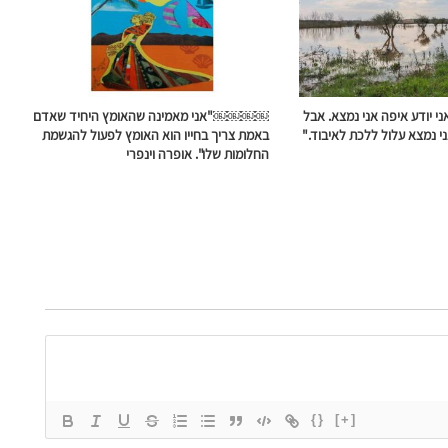
אני יודע איפה אני נמצא. אבל
￼￼￼￼"אני מאמינה שהאומץ היחיד שאדם
י נמצא עלול ללכת לאיבוד."
באמת צריך בחייו הוא האומץ לפעול להגשמת
החלומות שלו". אופרה וינפרי
{}
[+]