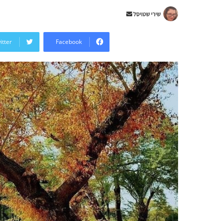
Send
שירי שטויסל
an
email
itter
Facebook