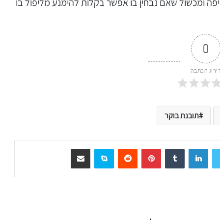
יפה ומכשול שאם נבחין בו אפשר בקלות להימנע מליפול בו
0
ירוג הכתבה
תובנת בוקר
LinkedIn
Tumblr
Pinterest
Reddit
Skype
שיתוף דרך המייל