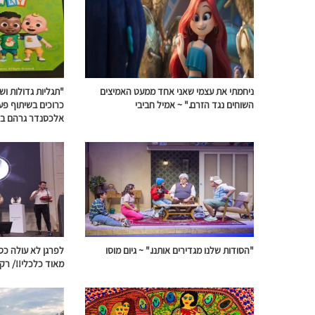
ניחמתי את עצמי שאני אחד ממעט האמיצים
"תגליות גדולות וש
השוחים
נגד
הזרם
." ~ אמיל חביבי
כרוכים
בשיתוף
פע
אלכסנדר גרהם ב
"הסודות שלנו מגדירים אותנו." ~
גיום מוסו
לפרגן לא עולה כס
מאוד כלכלי!!/ ר