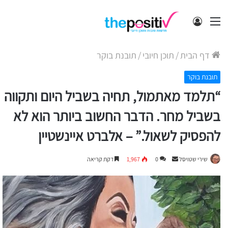
תפריט
התחבר
דף הבית
/
תוכן חיובי
/
תובנת בוקר
תובנת בוקר
“תלמד מאתמול, תחיה בשביל היום ותקווה
בשביל מחר. הדבר החשוב ביותר הוא לא
להפסיק לשאול.” – אלברט איינשטיין
Send
שירי שטויסל
0
1,967
דקת קריאה
an
email