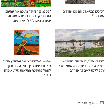
"ערכים לבני-אדם הם כמו שורשים
"לכולנו אור וחושך בתוכנו. מה שחשוב
לעצים…"
הוא החלק בו אנו בוחרים לפעול. זה מי
שאנחנו באמת." / ג'יי קיי רולינג
"אני לא אבוד, כי אני יודע איפה אני
￼￼￼￼"אני מאמינה שהאומץ היחיד
נמצא. אבל עם זאת, איפה שאני נמצא
שאדם באמת צריך בחייו הוא האומץ
עלול ללכת לאיבוד." פו הדב
לפעול להגשמת החלומות שלו". אופרה
וינפרי
הצטרף כמנוי