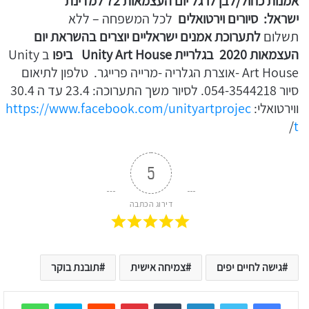
אמנות כחול/לבן
לרגל יום העצמאות 72 למדינת
ישראל:
סיורים וירטואלים
לכל המשפחה – ללא
תשלום
לתערוכת אמנים ישראליים יוצרים בהשראת יום
העצמאות 2020
בגלריית Unity Art House ביפו
ב Unity
Art House -אוצרת הגלריה -מרייה פרייגר. טלפון לתיאום
סיור 054-3544218. לסיור משך התערוכה: 23.4 עד ה 30.4
ווירטואלי:
https://www.facebook.com/unityartprojec
/
t
5
דירוג הכתבה
גישה לחיים יפים
צמיחה אישית
תובנת בוקר
sApp
Skype
Reddit
Pinterest
Tumblr
LinkedIn