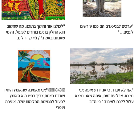
"ערכים לבני-אדם הם כמו שורשים
"לכולנו אור וחושך בתוכנו. מה שחשוב
לעצים…"
הוא החלק בו אנו בוחרים לפעול. זה מי
שאנחנו באמת." / ג'יי קיי רולינג
"אני לא אבוד, כי אני יודע איפה אני
￼￼￼￼"אני מאמינה שהאומץ היחיד
נמצא. אבל עם זאת, איפה שאני נמצא
שאדם באמת צריך בחייו הוא האומץ
עלול ללכת לאיבוד." פו הדב
לפעול להגשמת החלומות שלו". אופרה
וינפרי