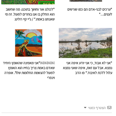
"ערכים לבני-אדם הם כמו שורשים
"לכולנו אור וחושך בתוכנו. מה שחשוב
לעצים…"
הוא החלק בו אנו בוחרים לפעול. זה מי
שאנחנו באמת." / ג'יי קיי רולינג
"אני לא אבוד, כי אני יודע איפה אני
￼￼￼￼"אני מאמינה שהאומץ היחיד
נמצא. אבל עם זאת, איפה שאני נמצא
שאדם באמת צריך בחייו הוא האומץ
עלול ללכת לאיבוד." פו הדב
לפעול להגשמת החלומות שלו". אופרה
וינפרי
הצטרף כמנוי