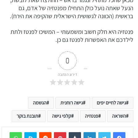
מכאן שהכל מתחיל ונגמר בראש – החולצה שאת לובשת,
הנעל שאתה נועל כולן התחילו מפנטזיה של אדם, גם
בראשית (הכוונה לגשושית הישראלית שהקיפה את הירח).
פנטזיה היא חלק חשוב ומשמעותי – המשיכו לפנטז ולתת
לילדכם את האפשרות לפנטז גם כן.
0
דירוג הכתבה
גישה לחיים יפים
גישה רוחנית
הגשמה
השראה
פנטזיה
קלפי גישה
תובנת בוקר
sApp
Skype
Reddit
Pinterest
Tumblr
LinkedIn