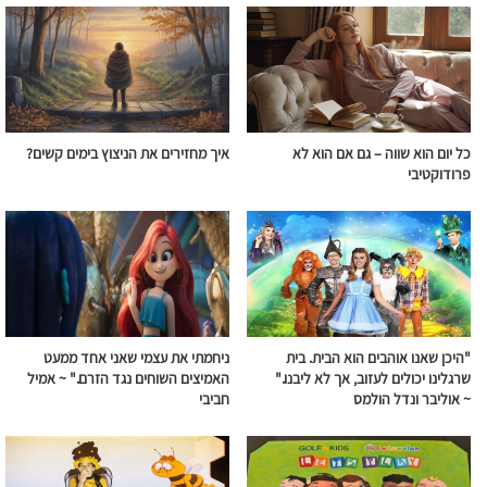
כל יום הוא שווה – גם אם הוא לא
איך מחזירים את הניצוץ בימים קשים?
פרודוקטיבי
"היכן שאנו אוהבים הוא הבית. בית
ניחמתי את עצמי שאני אחד ממעט
שרגלינו יכולים לעזוב, אך לא ליבנו."
האמיצים השוחים
נגד
הזרם
." ~ אמיל
~ אוליבר ונדל הולמס
חביבי