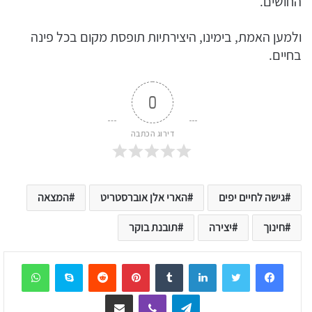
החושים.
ולמען האמת, בימינו, היצירתיות תופסת מקום בכל פינה
בחיים.
0
דירוג הכתבה
גישה לחיים יפים
הארי אלן אוברסטריט
המצאה
חינוך
יצירה
תובנת בוקר
sApp
Skype
Reddit
Pinterest
Tumblr
LinkedIn
Telegram
Viber
שיתוף דרך המייל