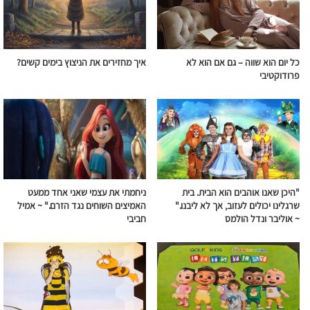
כל יום הוא שווה – גם אם הוא לא
איך מחזירים את הניצוץ בימים קשים?
פרודוקטיבי
"היכן שאנו אוהבים הוא הבית. בית
ניחמתי את עצמי שאני אחד ממעט
שרגלינו יכולים לעזוב, אך לא ליבנו."
האמיצים השוחים
נגד
הזרם
." ~ אמיל
~ אוליבר ונדל הולמס
חביבי