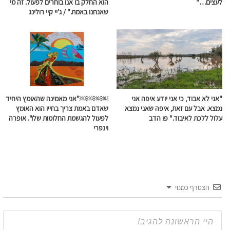
לעצים…"
הוא החלק בו אנו בוחרים לפעול. זה מי
שאנחנו באמת." / ג'יי קיי רולינג
"אני לא אבוד, כי אני יודע איפה אני
￼￼￼￼"אני מאמינה שהאומץ היחיד
נמצא. אבל עם זאת, איפה שאני נמצא
שאדם באמת צריך בחייו הוא האומץ
עלול ללכת לאיבוד." פו הדב
לפעול להגשמת החלומות שלו". אופרה
וינפרי
הצטרף כמנוי