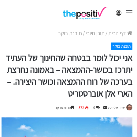
תפריט
התחבר
דף הבית
/
תוכן חיובי
/
תובנת בוקר
תובנת בוקר
אני יכול לומר בבטחה שהחינוך של העתיד
יתרכז בכושר-ההמצאה – באמונה נחרצת
בערכה של רוח ההמצאה וכושר היצירה. –
הארי אלן אוברסטריט
Send
שירי שטויסל
0
372
פחות מדקה
an
email