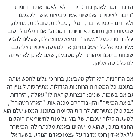
הדבר דומה לאופן בו הגדיר הדלאי לאמה את הרוחניות:
"חיבור לאיכויות האנושיות אשר מביאות אושר לעצמנו
ולאחרים – כמו אהבה, חמלה, סבלנות, סובלנות, מחילה,
שביעות רצון, תחושת אחריות והרמוניה." אנו רגילים לחשוב
על רוחניות כעל "משהו" הנמצא מחוצה לנו, שעלינו להגיע
אליו, כמו אל כל הישג בחיינו; אך למעשה איכויות אלה כבר
שוכנות בתוכנו ומהוות חלק מטבענו, שאם לא כן לא הייתה
לנו כל גישה אליהן.
אם הרוחניות היא חלק מטבענו, ברור כי עלינו לחפש אותה
בתוכנו. כל המסורות הרוחניות הגדולות מתייחסות לעניין זה,
גם אם בשמות שונים: הנצרות קוראת לו "גאולה", היהדות –
"ביאת המשיח" והזן-בודהיזם מכנה אותו "הארץ הטהורה",
אבל כולן מתייחסות לחירות הקיימת בתוכנו. המסע שלנו הוא
למעשה קילוף שכבות של בוץ על מנת לחשוף את היהלום
החבוי בתוכן, שהוא מי שהיינו באמת מלכתחילה. המשורר
ג'לאל א-דין רומי מדבר על עצמו כאדם הנוקש בשער אל