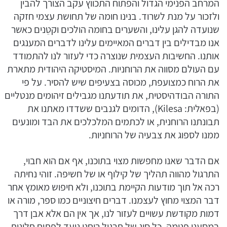
המרחב הפנימי הגדול והפתוח התכווץ עקב הצורך להבין
ולזכור על מנת לשרוד. בנינו חומה של תחושת עצמי חזקה
שנועדה להגן עלינו, והשערים בחומה הולכים וקטֵנים כאשר
אנו מבדילים בין דברים המאיימים עלינו לדברים המענגים
אותנו. החשיבות העצמית שנוצרה כדי לעזור לנו להתמודד
עם העולם מסווה את הרוחניות. המיסטיקה היהודית מתארת
את הרוח כמצועפת, מכוסה בצעיפים שיש להסיר. על פי
התורה הבודהיסטית, את תודעתנו מגבילים זיהומים מנטליים
(בפאלית: Kilesa), הדומים לגנבים ששדדו מאתנו את
תבונתנו הרוחנית, או לכתמים המלכלכים את הבד ומונעים
ממנו לספוג את צבעיה של הרוחניות.
אם הדבר שאנו מחפשות מצוי בתוכנו, אף אם הוא חבוי,
התרגול מהווה תהליך של קילוף או של חשיפה. זוהי נחיתה
רכה אל תוך מודעות הקיימת בתוכנו, ולא חיפוש מאומץ אחר
דבר המצוי מחוץ לעצמנו. דברים חיצוניים כמו ספר, מורה או
דמות מקודשת עשויים לעזור לנו, אך אין הם אלא אבן דרך
במסענו פנימה. כל סוג של תרגול רוחני נועד לפתוח חלונות