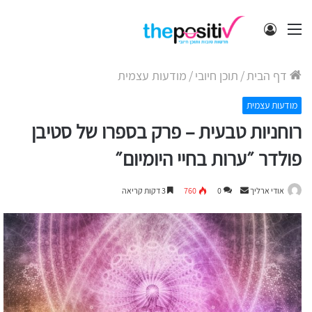
תפריט
התחבר
דף הבית
/
תוכן חיובי
/
מודעות עצמית
מודעות עצמית
רוחניות טבעית – פרק בספרו של סטיבן
פולדר ״ערות בחיי היומיום״
Send
אודי ארליך
0
760
3 דקות קריאה
an
email