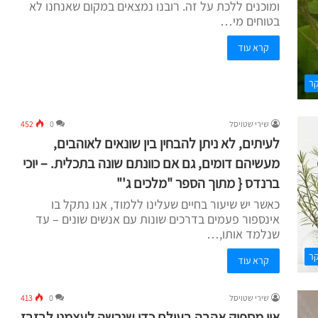
ומוכנים ללכת על זה. רובנו נמצאים במקום שאנחנו לא
בטוחים מי…
קרא עוד
קר
שירי שטויסל
0
452
לעיתים, לא ניתן להבחין בין שונאים לאוהבים,
מעשיהם דומים, גם אם כוונתם שונה בתכלית. – יוכי
ברנדס { מתוך הספר "מלכים ג'"
כאשר יש שיעור בחיים שעלינו ללמוד, אנו נתקל בו
אינספור פעמים בדרכים שונות עם אנשים שונים – עד
שנלמד אותו,…
קר
קרא עוד
שירי שטויסל
0
413
אין מספיק אהבה בעולם כדי שנרשה לעצמנו לבזבז