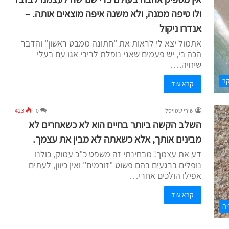
ולו טיפה ממנה, ולא משנה איפה מוצאים אותה. –
אנדרו ניקול
אתמול יצא לי לראות את "חתונה ממבט ראשון" והדבר
הכה בי, יש פעמים שאני נופלת לריבי אגו עם בעלי
שיחיה.…
קר
קרא עוד
שירי שטויסל
0
423
השלב הקשה ביותר בחיים הוא לא כשאחרים לא
מבינים אותך, אלא כשאתה לא מבין את עצמך.
דע את עצמך! מבחינתי זה משפט כ"כ עמוק, כולנו
נופלים ברגעים בהם פשוט "זורמים" ואין כיוון, לעתים
אפילו הולכים אחרי…
קרא עוד
יה