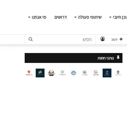
כן חיובי
שיתופי פעולה
דרושים
מי אנחנו
התחבר
חפש
עקוב
נותני חסות