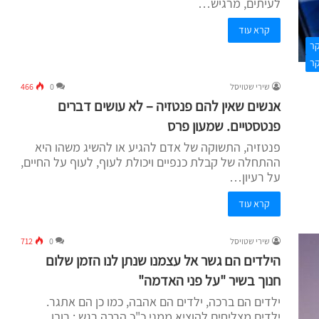
לעיתים, מרגיש…
קרא עוד
קר
קר
שירי שטויסל
0
466
אנשים שאין להם פנטזיה – לא עושים דברים
פנטסטיים. שמעון פרס
פנטזיה, התשוקה של אדם להגיע או להשיג משהו היא
ההתחלה של קבלת כנפיים ויכולת לעוף, לעוף על החיים,
על רעיון…
קרא עוד
שירי שטויסל
0
712
הילדים הם גשר אל עצמנו שנתן לנו הזמן שלום
חנוך בשיר "על פני האדמה"
ילדים הם ברכה, ילדים הם אהבה, כמו כן הם אתגר.
ילדים מצליחים להוציא ממני כ"כ הרבה רגש : רובו