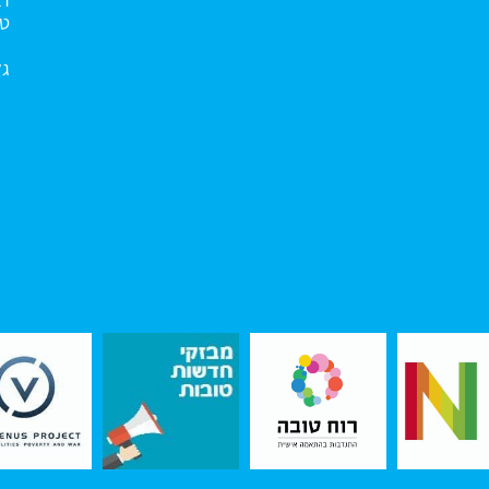
טו
גל