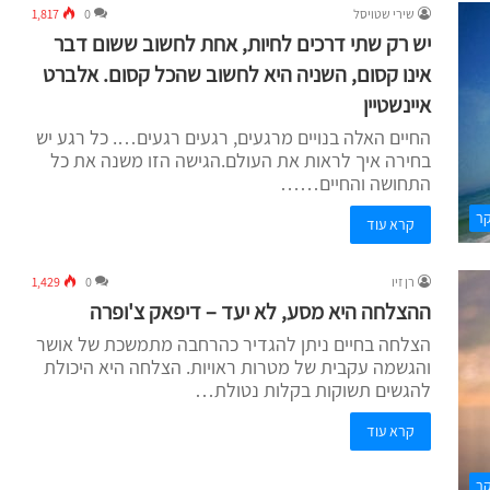
שירי שטויסל
0
1,817
יש רק שתי דרכים לחיות, אחת לחשוב ששום דבר
אינו קסום, השניה היא לחשוב שהכל קסום. אלברט
איינשטיין
החיים האלה בנויים מרגעים, רגעים רגעים…. כל רגע יש
בחירה איך לראות את העולם.הגישה הזו משנה את כל
התחושה והחיים……
קר
קרא עוד
רן זיו
0
1,429
ההצלחה היא מסע, לא יעד – דיפאק צ'ופרה
הצלחה בחיים ניתן להגדיר כהרחבה מתמשכת של אושר
והגשמה עקבית של מטרות ראויות. הצלחה היא היכולת
להגשים תשוקות בקלות נטולת…
קרא עוד
קר