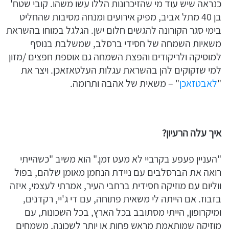
כנראה שיש עוד מי שהזיכרונות הללו עשו משהו. קובי שטח'
בן 40 מתל אביב, מפיק אירועים ומנחה מסיבות שהחליט
בימי סגר הקורונה להגשים חלום ישן. הגלגל במוחו בהשראת
משאיות השמחה של חסידי ברסלב, שמשלבת בנוסף
למוסיקה ולריקודים והפצת השמחה גם אוספת חפצים /מזון
למי שזקוקים להן בהשראת עגלות העלטאזאכן. ויצר את
"
לאבטזאכן
" – משאית של אהבה ותרומה.
איך עלה הרעיון?
"העניין פעפע בקרביי לא מעט זמן." הוא משיב "כשהייתי
רואה את הברסלבים עם ניידת הנחמן מאומן שלהם, בפול
ווליום עם מוזיקה חסידית ברחבי העיר, אמרתי לעצמי, איזה
בזבוז. אם הייתה לי משאית פתוחה, עם די ג'יי, רקדנים,
ומיקרופון, הייתי מסתובב בכל הארץ, בכל השכונות, עם
מוזיקה שמותאמת מראש פחות או יותר לשכונה, משמחים