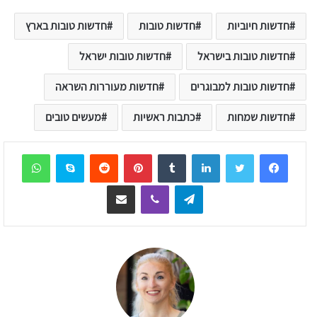
חדשות חיוביות
חדשות טובות
חדשות טובות בארץ
חדשות טובות בישראל
חדשות טובות ישראל
חדשות טובות למבוגרים
חדשות מעוררות השראה
חדשות שמחות
כתבות ראשיות
מעשים טובים
sApp
Skype
Reddit
Pinterest
Tumblr
LinkedIn
Telegram
Viber
שיתוף דרך המייל