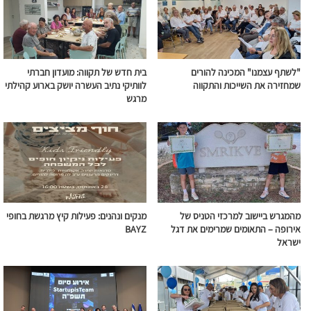
"לשתף עצמנו" המכינה להורים
בית חדש של תקווה: מועדון חברתי
שמחזירה את השייכות והתקווה
לוותיקי נתיב העשרה יושק בארוע קהילתי
מרגש
מהמגרש ביישוב למרכזי הטניס של
מנקים ונהנים: פעילות קיץ מרגשת בחופי
אירופה – התאומים שמרימים את דגל
BAYZ
ישראל