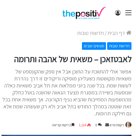
תפריט
התחבר
דף הבית
/
חדשות טובות
חדשות טובות
מעשים טובים
לאבטזאכן – משאית של אהבה ותרומה
אפשר אולי להתווכח על התוכן אבל אין ספק שהקונספט של
משאיות מקושטות כשעליהן מוסיקה וריקודים זו דרך נהדרת
לעשות שמח. בכל שנה ביוני ממלאות את תל אביב משאיות כאלה
שנוסעות בשיירה במסגרת מצעד הגאווה שהשנה בוטל כחלק
מההשפעות המחייבות שהביא נגיף הקורונה. אך משאית אחת בכל
זאת שוטטה במהלך החודש בתל אביב ולא רק שעשתה שמח אלא
גם חילקה תרומות.
Send
רקפת פרא
0
1,114
2 דקות קריאה
an