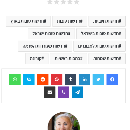
חדשות חיוביות
חדשות טובות
חדשות טובות בארץ
חדשות טובות בישראל
חדשות טובות ישראל
חדשות טובות למבוגרים
חדשות מעוררות השראה
חדשות שמחות
כתבות ראשיות
קורונה
sApp
Skype
Reddit
Pinterest
Tumblr
LinkedIn
Telegram
Viber
שיתוף דרך המייל