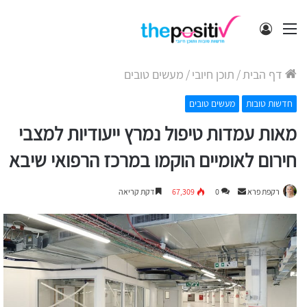
תפריט
התחבר
דף הבית
/
תוכן חיובי
/
מעשים טובים
חדשות טובות
מעשים טובים
מאות עמדות טיפול נמרץ ייעודיות למצבי
חירום לאומיים הוקמו במרכז הרפואי שיבא
Send
רקפת פרא
0
67,309
דקת קריאה
an
email