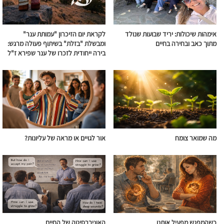
אימהות שיכולות: יריד שבועות שנולד
לקראת יום הזיכרון "עמותת ענר"
מתוך כאב ובחירה בחיים
ומבשלת "בזלת" בשיתוף פעולה מרגש:
בירה ייחודית לזכרו של ענר שפירא ז"ל
מה שמואר צומח
אור לגויים או מראה של עליונות?
כשהמפגש מפעיל אותנו
האוניברסיטה של החיים