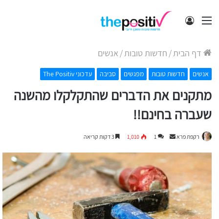
תפריט
התחבר
דף הבית
/
חדשות טובות
/
אנשים
אנשים
חדשות טובות
מפגשים
סביבה
עדכוני The Positiv
מתקנים את הדברים שהתקלקלו מהשנה
שעברה בחינם!!
Send
רקפת פרא
1
1,010
3 דקות קריאה
an
email