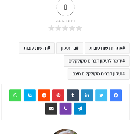
0
דירוג הכתבה
אתר חדשות טובות
בר תיקון
חדשות טובות
יוזמה לתיקון דברים מקולקלים
תיקון דברים מקולקלים חינם
sApp
Skype
Reddit
Pinterest
Tumblr
LinkedIn
Telegram
Viber
שיתוף דרך המייל