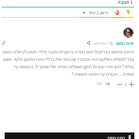
1
תגובה
הישן ביותר
יפית נחום
7 שנים לפני
הרעיון ומימושו מבריקים! היום נעזרנו בו וקבלנו מענה מיידי. הטאבלט שלנו כמעט
עבר לפסולת האלקטרונית ומתברר שהבעיה שלו בכלל היתה המטען הלקוי. פשוט
נפלא ? המון תודה וגם על תיקון השמלות המהיר שלי שחסך לי בהוצאות על
תופרת… תבורכו על היוזמה והעשייה ?
הגב
1
נותני חסות