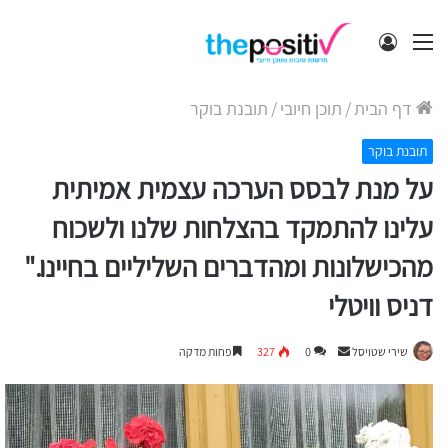
תפריט
התחבר
דף הבית
/
תוכן חיובי
/
תובנת בוקר
תובנת בוקר
על מנת לבסס הערכה עצמית אמיתית
עלינו להתמקד בהצלחות שלנו ולשכוח
מהכישלונות ומהדברים השליליים בחיינו."
דניס וויטלי
Send
שירי שטויסל
0
327
פחות מדקה
an
email