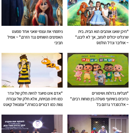
"היכן שאנו אוהבים הוא הבית. בית
ניחמתי את עצמי שאני אחד ממעט
שרגלינו יכולים לעזוב, אך לא ליבנו."
האמיצים השוחים
נגד
הזרם
." ~ אמיל
~ אוליבר ונדל הולמס
חביבי
"תגליות גדולות ושיפורים
"אדם אינו מיועד להיות חלק של עדר
כרוכים
בשיתוף
פעולה
בין מוחות רבים."
כמו חיה מבויתת, אלא חלק של עבודת
~ אלכסנדר גרהם בל
צוות כמו דבורים בכוורת." עמנואל קאנט