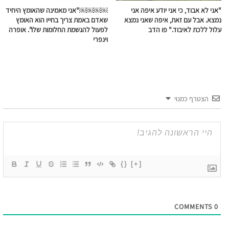
"אני לא אבוד, כי אני יודע איפה אני
￼￼￼￼"אני מאמינה שהאומץ היחיד
נמצא. אבל עם זאת, איפה שאני נמצא
שאדם באמת צריך בחייו הוא האומץ
עלול ללכת לאיבוד." פו הדב
לפעול להגשמת החלומות שלו". אופרה
וינפרי
הצטרף כמנוי
{}
[+]
COMMENTS
0